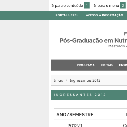
Ir para o conteúdo
1
Ir para o menu
2
PORTAL UFPEL
ACESSO À INFORMAÇÃO
F
Pós-Graduação em Nutri
Mestrado 
PROGRAMA
EDITAIS
ENSI
Início
Ingressantes 2012
INGRESSANTES 2012
ANO/SEMESTRE
2012/1
Cr