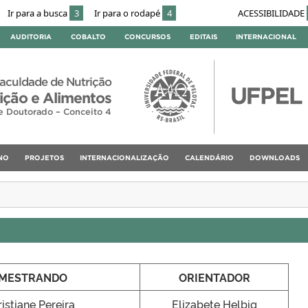
Ir para a busca
3
Ir para o rodapé
4
ACESSIBILIDADE
AUDITORIA
COBALTO
CONCURSOS
EDITAIS
INTERNACIONAL
aculdade de Nutrição
ção e Alimentos
e Doutorado – Conceito 4
NO
PROJETOS
INTERNACIONALIZAÇÃO
CALENDÁRIO
DOWNLOADS
MESTRANDO
ORIENTADOR
istiane Pereira
Elizabete Helbig