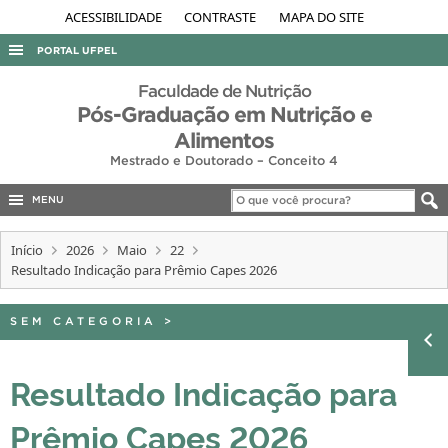
ACESSIBILIDADE
CONTRASTE
MAPA DO SITE
PORTAL UFPEL
ACESSO À INFORMAÇÃO
Faculdade de Nutrição
Pós-Graduação em Nutrição e
AUDITORIA
Alimentos
COBALTO
Mestrado e Doutorado – Conceito 4
CONCURSOS
MENU
EDITAIS
Início
2026
Maio
22
INTERNACIONAL
Resultado Indicação para Prêmio Capes 2026
OUVIDORIA
SEM CATEGORIA
>
PORTARIAS
TELEFONES
Resultado Indicação para
Prêmio Capes 2026