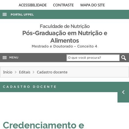
ACESSIBILIDADE
CONTRASTE
MAPA DO SITE
PORTAL UFPEL
ACESSO À INFORMAÇÃO
Faculdade de Nutrição
Pós-Graduação em Nutrição e
AUDITORIA
Alimentos
COBALTO
Mestrado e Doutorado – Conceito 4
CONCURSOS
MENU
EDITAIS
Início
Editais
Cadastro docente
INTERNACIONAL
OUVIDORIA
CADASTRO DOCENTE
PORTARIAS
TELEFONES
Credenciamento e