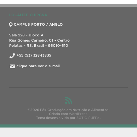
LOCALIZE O PPGNA
CAMPUS PORTO / ANGLO
Sala 228 - Bloco A
Rua Gomes Carneiro, 01 - Centro
Pelotas - RS, Brasil - 96010-610
+55 (53) 32843835
clique para ver o e-mail
©2026 Pós-Graduação em Nutrição e Alimentos.
Criado com
WordPress
.
Tema desenvolvido por
SGTIC / UFPel
.