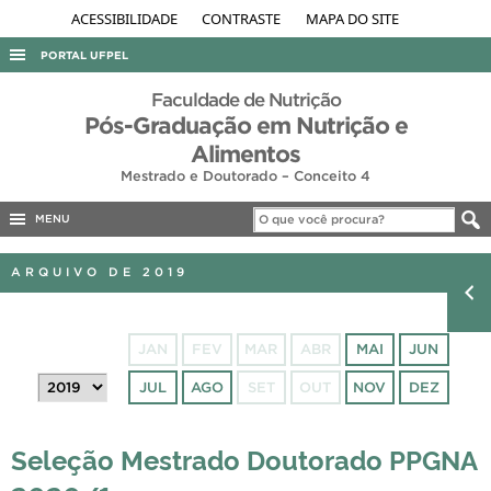
ACESSIBILIDADE
CONTRASTE
MAPA DO SITE
PORTAL UFPEL
ACESSO À INFORMAÇÃO
Faculdade de Nutrição
Pós-Graduação em Nutrição e
AUDITORIA
Alimentos
COBALTO
Mestrado e Doutorado – Conceito 4
CONCURSOS
MENU
EDITAIS
ARQUIVO DE 2019
INTERNACIONAL
OUVIDORIA
JAN
FEV
MAR
ABR
MAI
JUN
PORTARIAS
JUL
AGO
SET
OUT
NOV
DEZ
TELEFONES
Seleção Mestrado Doutorado PPGNA