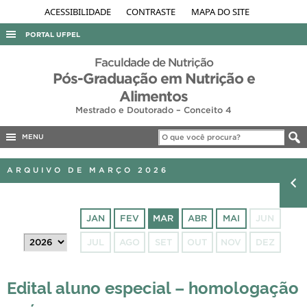
ACESSIBILIDADE
CONTRASTE
MAPA DO SITE
PORTAL UFPEL
ACESSO À INFORMAÇÃO
Faculdade de Nutrição
Pós-Graduação em Nutrição e
AUDITORIA
Alimentos
COBALTO
Mestrado e Doutorado – Conceito 4
CONCURSOS
MENU
EDITAIS
ARQUIVO DE MARÇO 2026
INTERNACIONAL
OUVIDORIA
JAN
FEV
MAR
ABR
MAI
JUN
PORTARIAS
JUL
AGO
SET
OUT
NOV
DEZ
TELEFONES
Edital aluno especial – homologação