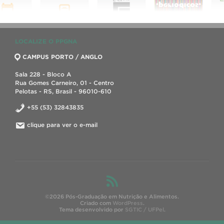
LOCALIZE O PPGNA
CAMPUS PORTO / ANGLO
Sala 228 - Bloco A
Rua Gomes Carneiro, 01 - Centro
Pelotas - RS, Brasil - 96010-610
+55 (53) 32843835
clique para ver o e-mail
©2026 Pós-Graduação em Nutrição e Alimentos.
Criado com
WordPress
.
Tema desenvolvido por
SGTIC / UFPel
.