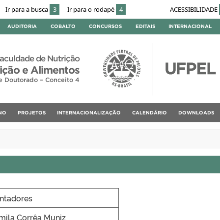
Ir para a busca
3
Ir para o rodapé
4
ACESSIBILIDADE
AUDITORIA
COBALTO
CONCURSOS
EDITAIS
INTERNACIONAL
aculdade de Nutrição
ção e Alimentos
e Doutorado – Conceito 4
NO
PROJETOS
INTERNACIONALIZAÇÃO
CALENDÁRIO
DOWNLOADS
entadores
mila Corrêa Muniz