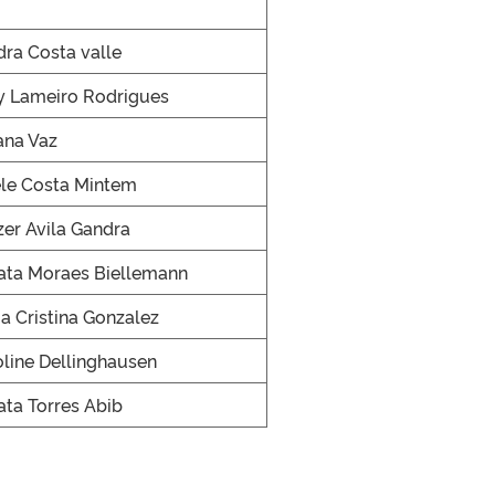
ra Costa valle
ly Lameiro Rodrigues
ana Vaz
ele Costa Mintem
zer Avila Gandra
ata Moraes Biellemann
a Cristina Gonzalez
line Dellinghausen
ta Torres Abib