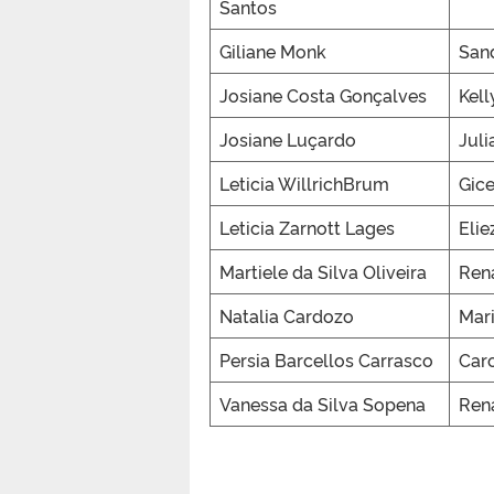
Santos
Giliane Monk
Sand
Josiane Costa Gonçalves
Kel
Josiane Luçardo
Juli
Leticia WillrichBrum
Gic
Leticia Zarnott Lages
Elie
Martiele da Silva Oliveira
Ren
Natalia Cardozo
Mari
Persia Barcellos Carrasco
Caro
Vanessa da Silva Sopena
Rena