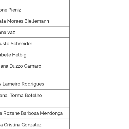
one Pieniz
ata Moraes Biellemann
ana vaz
usto Schneider
abete Helbig
vana Duzzo Gamaro
ly Lameiro Rodrigues
iana Torma Botelho
la Rozane Barbosa Mendonça
a Cristina Gonzalez