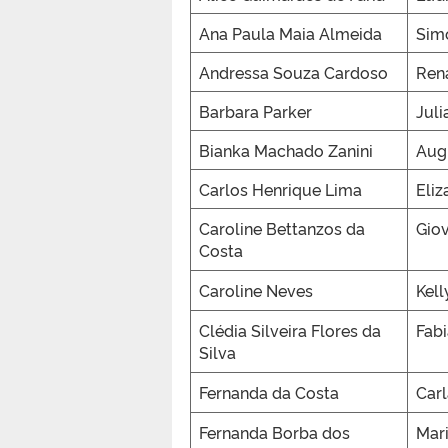
Ana Paula Maia Almeida
Sim
Andressa Souza Cardoso
Ren
Barbara Parker
Juli
Bianka Machado Zanini
Aug
Carlos Henrique Lima
Eliz
Caroline Bettanzos da
Gio
Costa
Caroline Neves
Kel
Clédia Silveira Flores da
Fab
Silva
Fernanda da Costa
Car
Fernanda Borba dos
Mari