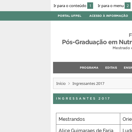
Ir para o conteúdo
1
Ir para o menu
2
PORTAL UFPEL
ACESSO À INFORMAÇÃO
F
Pós-Graduação em Nutri
Mestrado 
PROGRAMA
EDITAIS
ENSI
Início
Ingressantes 2017
INGRESSANTES 2017
Mestrandos
Ori
Alice Guimaraes de Faria
Lud