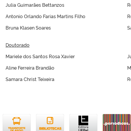
Julia Guimarães Bettanzos
R
Antonio Orlando Farias Martins Filho
R
Bruna Klasen Soares
S
Doutorado
Mariele dos Santos Rosa Xavier
J
Aline Ferreira Brandão
M
Samara Christ Teixeira
R