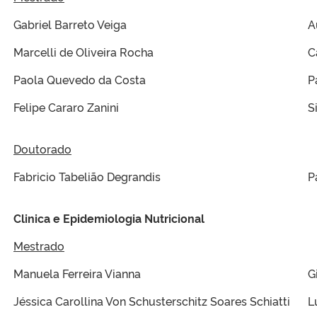
Gabriel Barreto Veiga
A
Marcelli de Oliveira Rocha
C
Paola Quevedo da Costa
P
Felipe Cararo Zanini
S
Doutorado
Fabricio Tabelião Degrandis
P
Clinica e Epidemiologia Nutricional
Mestrado
Manuela Ferreira Vianna
G
Jéssica Carollina Von Schusterschitz Soares Schiatti
L