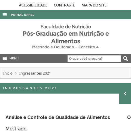
ACESSIBILIDADE
CONTRASTE
MAPA DO SITE
PORTAL UFPEL
ACESSO À INFORMAÇÃO
Faculdade de Nutrição
Pós-Graduação em Nutrição e
AUDITORIA
Alimentos
COBALTO
Mestrado e Doutorado – Conceito 4
CONCURSOS
MENU
EDITAIS
Início
Ingressantes 2021
INTERNACIONAL
OUVIDORIA
INGRESSANTES 2021
PORTARIAS
TELEFONES
Análise e Controle de Qualidade de Alimentos
O
Mestrado