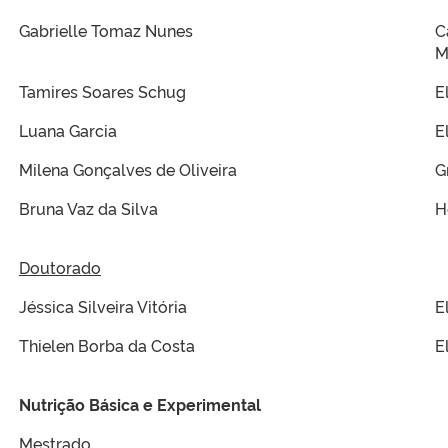
Gabrielle Tomaz Nunes
C
M
Tamires Soares Schug
E
Luana Garcia
E
Milena Gonçalves de Oliveira
G
Bruna Vaz da Silva
H
Doutorado
Jéssica Silveira Vitória
E
Thielen Borba da Costa
E
Nutrição Básica e Experimental
Mestrado