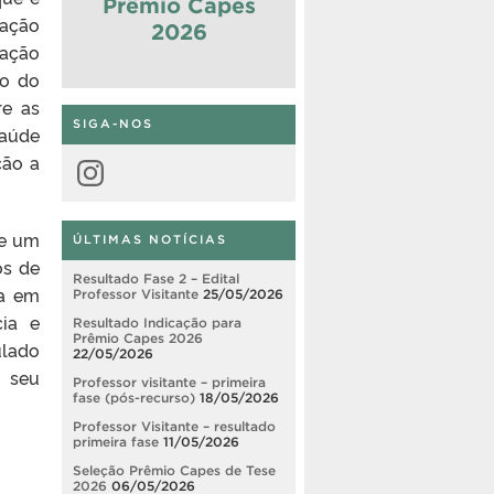
Prêmio Capes
mação
2026
uação
ro do
re as
SIGA-NOS
saúde
ção a
Instagram
de um
ÚLTIMAS NOTÍCIAS
os de
Resultado Fase 2 – Edital
ia em
Professor Visitante
25/05/2026
cia e
Resultado Indicação para
Prêmio Capes 2026
ulado
22/05/2026
o seu
Professor visitante – primeira
fase (pós-recurso)
18/05/2026
Professor Visitante – resultado
primeira fase
11/05/2026
Seleção Prêmio Capes de Tese
2026
06/05/2026