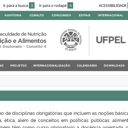
Ir para a busca
3
Ir para o rodapé
4
ACESSIBILIDADE
AUDITORIA
COBALTO
CONCURSOS
EDITAIS
INTERNACIONAL
aculdade de Nutrição
ção e Alimentos
e Doutorado – Conceito 4
NO
PROJETOS
INTERNACIONALIZAÇÃO
CALENDÁRIO
DOWNLOADS
 de disciplinas obrigatórias que incluem as noções básic
, ética, além de conceitos em políticas públicas, alimen
ambém têm como curso obrigatório a docência orientada, 