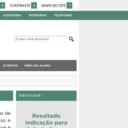
5
CONTRASTE
6
MAPA DO SITE
7
OUVIDORIA
PORTARIAS
TELEFONES
EVENTOS
ÁREA DO ALUNO
DESTAQUE
as de
Resultado
tos e
Indicação para
que é