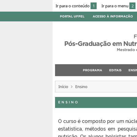
Ir para o conteúdo
1
Ir para o menu
2
PORTAL UFPEL
ACESSO À INFORMAÇÃO
F
Pós-Graduação em Nutri
Mestrado 
PROGRAMA
EDITAIS
ENSI
Início
Ensino
ENSINO
O curso é composto por um núcleo
estatística, métodos em pesquisa
nutrição. Os alunos bolsistas t