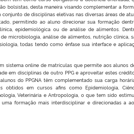
 não bolsistas, desta maneira visando complementar a for
conjunto de disciplinas eletivas nas diversas áreas de at
tado, permitindo ao aluno direcionar sua formação dent
clínica, epidemiológica ou de análise de alimentos. Dent
 de microbiologia, análise de alimentos, nutrição clínica, 
isiologia, todas tendo como ênfase sua interface e aplica
m sistema online de matrículas que permite aos alunos 
de em disciplinas de outro PPG e aproveitar estes crédit
os alunos do PPGNA têm complementado sua carga horár
tos obtidos em cursos afins como Epidemiologia, Ciên
ologia, Veterinária e Antropologia, o que tem sido estim
uma formação mais interdisciplinar e direcionadas a a