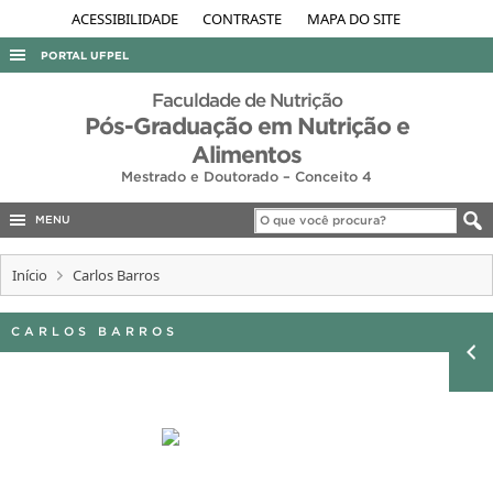
ACESSIBILIDADE
CONTRASTE
MAPA DO SITE
PORTAL UFPEL
ACESSO À INFORMAÇÃO
Faculdade de Nutrição
Pós-Graduação em Nutrição e
AUDITORIA
Alimentos
COBALTO
Mestrado e Doutorado – Conceito 4
CONCURSOS
MENU
EDITAIS
Início
Carlos Barros
INTERNACIONAL
OUVIDORIA
CARLOS BARROS
PORTARIAS
TELEFONES