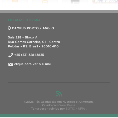
LOCALIZE O PPGNA
CAMPUS PORTO / ANGLO
Sala 228 - Bloco A
Rua Gomes Carneiro, 01 - Centro
Pelotas - RS, Brasil - 96010-610
+55 (53) 32843835
clique para ver o e-mail
©2026 Pós-Graduação em Nutrição e Alimentos.
Criado com
WordPress
.
Tema desenvolvido por
SGTIC / UFPel
.