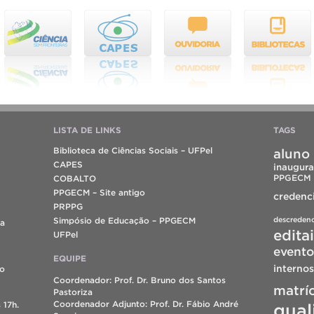
LISTA DE LINKS
TAGS
Biblioteca de Ciências Sociais – UFPel
aluno 
CAPES
inaugura
PPGECM
COBALTO
PPGECM – Site antigo
credenc
PRPPG
descreden
Simpósio de Educação – PPGECM
da
edita
UFPel
evento
EQUIPE
internos
do
Coordenador: Prof. Dr. Bruno dos Santos
matrí
Pastoriza
Coordenador Adjunto: Prof. Dr. Fábio André
 17h.
qual