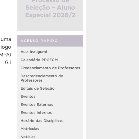
Seleção – Aluno
Especial 2026/2
m uma
ACESSO RÁPIDO
giogo
Aula Inaugural
AMPA)
Calendário PPGECM
 Gil
Credenciamento de Professores
Descredenciamento de
Professores
Editais de Seleção
Eventos
Eventos Externos
Eventos Internos
Horário das Disciplinas
Matrículas
Notícias