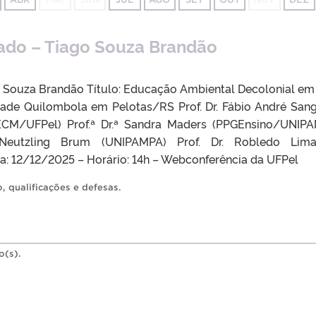
rado – Tiago Souza Brandão
o Souza Brandão Título: Educação Ambiental Decolonial e
ade Quilombola em Pelotas/RS Prof. Dr. Fábio André San
ECM/UFPel) Prof.ª Dr.ª Sandra Maders (PPGEnsino/UNIP
e Neutzling Brum (UNIPAMPA) Prof. Dr. Robledo Lima
: 12/12/2025 – Horário: 14h – Webconferência da UFPel
o
,
qualificações e defesas
.
o(s).