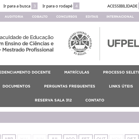
Ir para a busca
3
Ir para o rodapé
4
ACESSIBILIDADE
AUDITORIA
COBALTO
CONCURSOS
EDITAIS
INTERNACIONAL
aculdade de Educação
 Ensino de Ciências e
 Mestrado Profissional
EDENCIAMENTO DOCENTE
MATRÍCULAS
PROCESSO SELET
DOCUMENTOS
PERGUNTAS FREQUENTES
LINKS ÚTEIS
RESERVA SALA 312
CONTATO
ABR
MAI
JUN
JUL
AGO
SET
OUT
NOV
DEZ