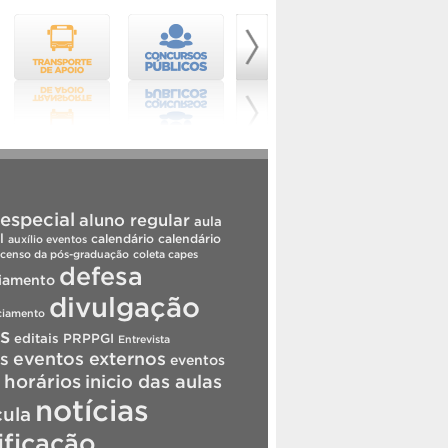
especial
aluno regular
aula
l
calendário
calendário
auxílio eventos
censo da pós-graduação
coleta capes
defesa
iamento
divulgação
ciamento
is
editais PRPPGI
Entrevista
s
eventos externos
eventos
horários
inicio das aulas
notícias
cula
ificação