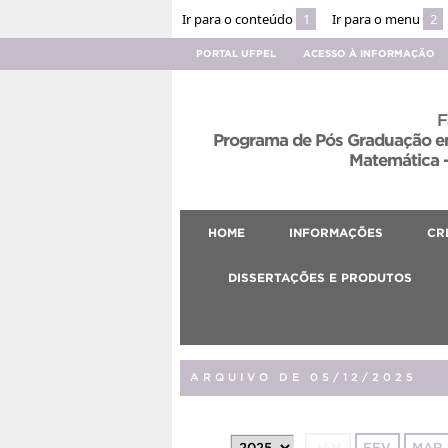
Ir para o conteúdo
1
Ir para o menu
2
PORTAL UFPEL
ACESSO À INFORMAÇÃO
F
Programa de Pós Graduação em
Matemática –
HOME
INFORMAÇÕES
CR
DISSERTAÇÕES E PRODUTOS
ARQUIVO DE 05/12/2025
JAN
FEV
MAR