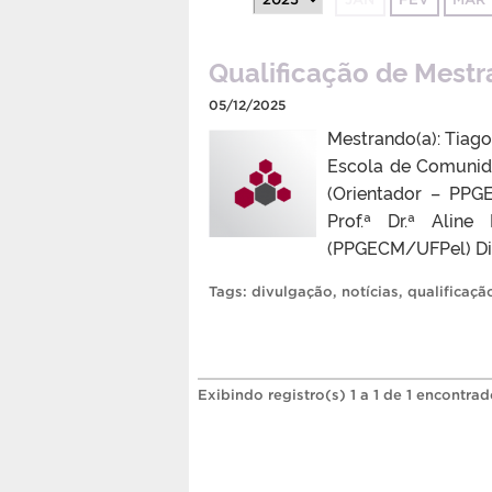
Qualificação de Mest
05/12/2025
Mestrando(a): Tiag
Escola de Comunid
(Orientador – PPG
Prof.ª Dr.ª Alin
(PPGECM/UFPel) Dia
Tags:
divulgação
,
notícias
,
qualificaçã
Exibindo registro(s) 1 a 1 de 1 encontrad