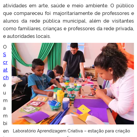
atividades em arte, saúde e meio ambiente. O público
que compareceu foi majoritariamente de professores e
alunos da rede pública municipal, além de visitantes
como familiares, crianças e professores da rede privada,
e autoridades locais.
O
S
cr
at
ch
é
u
m
a
m
bi
en
Laboratório Aprendizagem Criativa – estação para criação