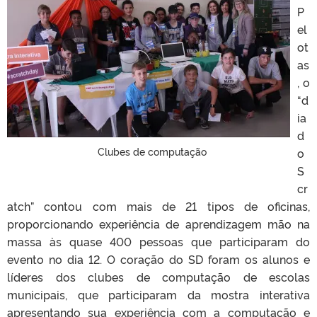
P
el
ot
as
, o
“d
ia
d
Clubes de computação
o
S
cr
atch” contou com mais de 21 tipos de oficinas,
proporcionando experiência de aprendizagem mão na
massa às quase 400 pessoas que participaram do
evento no dia 12. O coração do SD foram os alunos e
líderes dos clubes de computação de escolas
municipais, que participaram da mostra interativa
apresentando sua experiência com a computação e