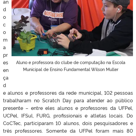
an
d
o
c
o
m
a
pr
es
Aluno e professora do clube de computação na Escola
Municipal de Ensino Fundamental Wilson Muller
en
ça
d
e alunos e professores da rede municipal, 102 pessoas
trabalharam no Scratch Day para atender ao público
presente – entre eles alunos e professores da UFPel,
UCPel, IFSul, FURG, profissionais e atletas locais. Do
CoCTec, participaram 10 alunos, dois pesquisadores e
três professores. Somente da UFPel foram mais 80