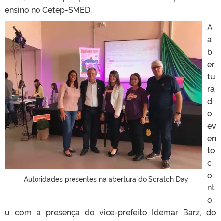
ensino no Cetep-SMED.
A
a
b
er
tu
ra
d
o
ev
en
to
c
o
Autoridades presentes na abertura do Scratch Day
nt
o
u com a presença do vice-prefeito Idemar Barz, do