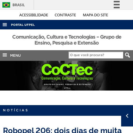
BRASIL
Simplifique!
ACESSIBILIDADE
CONTRASTE
MAPA DO SITE
Comunica BR
PORTAL UFPEL
Participe
ACESSO À INFORMAÇÃO
Comunicação, Cultura e Tecnologias – Grupo de
Acesso à informação
Ensino, Pesquisa e Extensão
AUDITORIA
Legislação
MENU
COBALTO
Canais
CONCURSOS
EDITAIS
INTERNACIONAL
OUVIDORIA
PORTARIAS
NOTÍCIAS
TELEFONES
Robopel 206: dois dias de muita