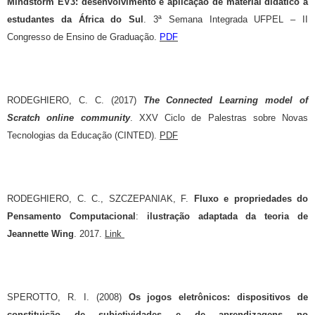
Mindstorm EV3: desenvolvimento e aplicação de material didático a
estudantes da África do Sul
. 3ª Semana Integrada UFPEL – II
Congresso de Ensino de Graduação.
PDF
RODEGHIERO, C. C. (2017)
The Connected Learning model of
Scratch online community
. XXV Ciclo de Palestras sobre Novas
Tecnologias da Educação (CINTED).
PDF
RODEGHIERO, C. C., SZCZEPANIAK, F.
Fluxo e propriedades do
Pensamento Computacional
:
ilustração adaptada da teoria de
Jeannette Wing
. 2017.
Link
SPEROTTO, R. I. (2008)
Os jogos eletrônicos: dispositivos de
constituição de subjetividades e de aprendizagens no