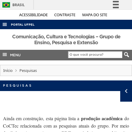
BRASIL
Simplifique!
ACESSIBILIDADE
CONTRASTE
MAPA DO SITE
Comunica BR
PORTAL UFPEL
Participe
ACESSO À INFORMAÇÃO
Comunicação, Cultura e Tecnologias – Grupo de
Acesso à informação
Ensino, Pesquisa e Extensão
AUDITORIA
Legislação
MENU
COBALTO
Canais
CONCURSOS
Início
Pesquisas
EDITAIS
INTERNACIONAL
PESQUISAS
OUVIDORIA
PORTARIAS
TELEFONES
produção acadêmica
Ainda em construção, esta página lista a
do
CoCTec relacionada com as pesquisas atuais do grupo. Por meio