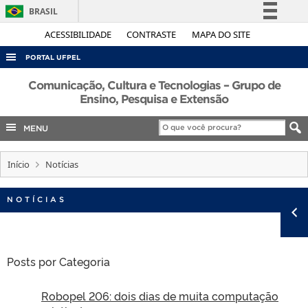
BRASIL
Simplifique!
ACESSIBILIDADE
CONTRASTE
MAPA DO SITE
Comunica BR
PORTAL UFPEL
Participe
ACESSO À INFORMAÇÃO
Comunicação, Cultura e Tecnologias – Grupo de
Acesso à informação
Ensino, Pesquisa e Extensão
AUDITORIA
Legislação
MENU
COBALTO
Canais
CONCURSOS
Início
Notícias
EDITAIS
INTERNACIONAL
NOTÍCIAS
OUVIDORIA
PORTARIAS
Posts por Categoria
TELEFONES
Robopel 206: dois dias de muita computação