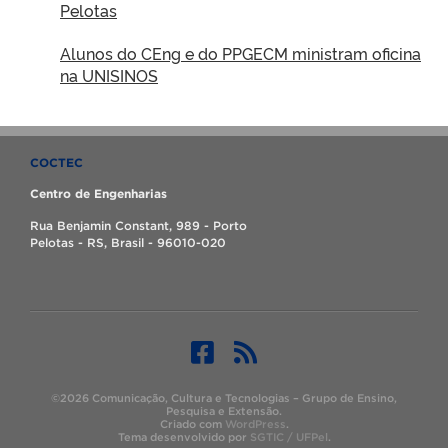
Pelotas
Alunos do CEng e do PPGECM ministram oficina
na UNISINOS
COCTEC
Centro de Engenharias
Rua Benjamin Constant, 989 - Porto
Pelotas - RS, Brasil - 96010-020
©2026 Comunicação, Cultura e Tecnologias – Grupo de Ensino,
Pesquisa e Extensão.
Criado com
WordPress
.
Tema desenvolvido por
SGTIC / UFPel
.