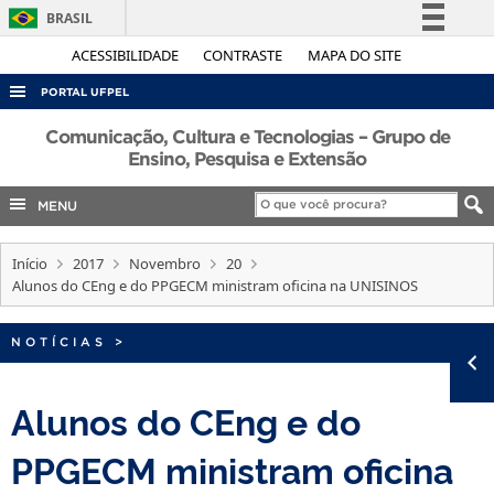
BRASIL
Simplifique!
ACESSIBILIDADE
CONTRASTE
MAPA DO SITE
Comunica BR
PORTAL UFPEL
Participe
ACESSO À INFORMAÇÃO
Comunicação, Cultura e Tecnologias – Grupo de
Acesso à informação
Ensino, Pesquisa e Extensão
AUDITORIA
Legislação
MENU
COBALTO
Canais
CONCURSOS
Início
2017
Novembro
20
EDITAIS
Alunos do CEng e do PPGECM ministram oficina na UNISINOS
INTERNACIONAL
NOTÍCIAS
>
OUVIDORIA
PORTARIAS
Alunos do CEng e do
TELEFONES
PPGECM ministram oficina