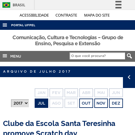
BRASIL
Simplifique!
ACESSIBILIDADE
CONTRASTE
MAPA DO SITE
Comunica BR
PORTAL UFPEL
Participe
ACESSO À INFORMAÇÃO
Comunicação, Cultura e Tecnologias – Grupo de
Acesso à informação
Ensino, Pesquisa e Extensão
AUDITORIA
Legislação
MENU
COBALTO
Canais
CONCURSOS
ARQUIVO DE JULHO 2017
EDITAIS
INTERNACIONAL
JAN
FEV
MAR
ABR
MAI
JUN
OUVIDORIA
JUL
AGO
SET
OUT
NOV
DEZ
PORTARIAS
TELEFONES
Clube da Escola Santa Teresinha
promove Scratch day