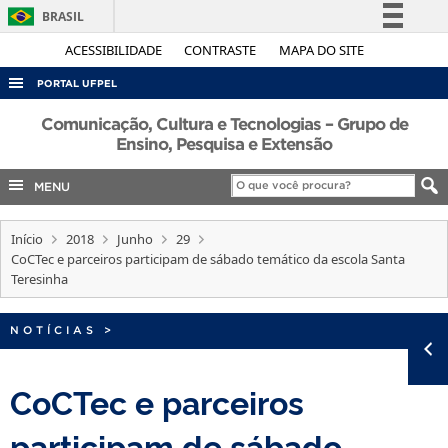
BRASIL
Simplifique!
ACESSIBILIDADE
CONTRASTE
MAPA DO SITE
Comunica BR
PORTAL UFPEL
Participe
ACESSO À INFORMAÇÃO
Comunicação, Cultura e Tecnologias – Grupo de
Acesso à informação
Ensino, Pesquisa e Extensão
AUDITORIA
Legislação
MENU
COBALTO
Canais
CONCURSOS
Início
2018
Junho
29
EDITAIS
CoCTec e parceiros participam de sábado temático da escola Santa
Teresinha
INTERNACIONAL
OUVIDORIA
NOTÍCIAS
>
PORTARIAS
CoCTec e parceiros
TELEFONES
participam de sábado