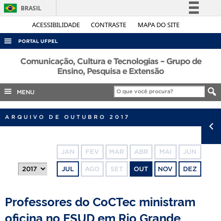
BRASIL
Simplifique!
ACESSIBILIDADE
CONTRASTE
MAPA DO SITE
Comunica BR
PORTAL UFPEL
Participe
ACESSO À INFORMAÇÃO
Comunicação, Cultura e Tecnologias – Grupo de
Acesso à informação
Ensino, Pesquisa e Extensão
AUDITORIA
Legislação
MENU
COBALTO
Canais
CONCURSOS
ARQUIVO DE OUTUBRO 2017
EDITAIS
INTERNACIONAL
JAN
FEV
MAR
ABR
MAI
JUN
OUVIDORIA
JUL
AGO
SET
OUT
NOV
DEZ
PORTARIAS
TELEFONES
Professores do CoCTec ministram
oficina no ESUD em Rio Grande