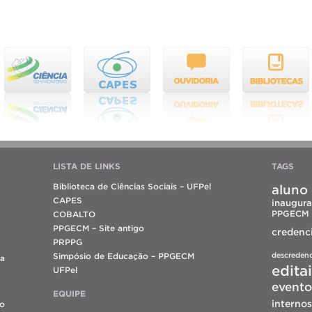
LISTA DE LINKS
TAGS
Biblioteca de Ciências Sociais – UFPel
aluno 
CAPES
inaugura
PPGECM
COBALTO
PPGECM – Site antigo
credenc
PRPPG
descreden
Simpósio de Educação – PPGECM
da
edita
UFPel
evento
EQUIPE
internos
do