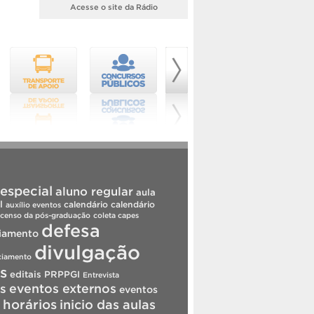
Acesse o site da Rádio
especial
aluno regular
aula
l
calendário
calendário
auxílio eventos
censo da pós-graduação
coleta capes
defesa
iamento
divulgação
ciamento
is
editais PRPPGI
Entrevista
s
eventos externos
eventos
horários
inicio das aulas