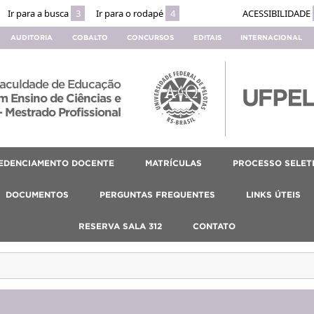
Ir para a busca
3
Ir para o rodapé
4
ACESSIBILIDADE
AUDITORIA
COBALTO
CONCURSOS
EDITAIS
INTERNACIONAL
aculdade de Educação
 Ensino de Ciências e
 Mestrado Profissional
EDENCIAMENTO DOCENTE
MATRÍCULAS
PROCESSO SELET
DOCUMENTOS
PERGUNTAS FREQUENTES
LINKS ÚTEIS
RESERVA SALA 312
CONTATO