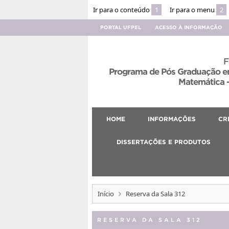
Ir para o conteúdo
1
Ir para o menu
2
PORTAL UFPEL
ACESSO À INFORMAÇÃO
F
Programa de Pós Graduação em
Matemática –
HOME
INFORMAÇÕES
CR
DISSERTAÇÕES E PRODUTOS
Início
Reserva da Sala 312
RESERVA DA SALA 312