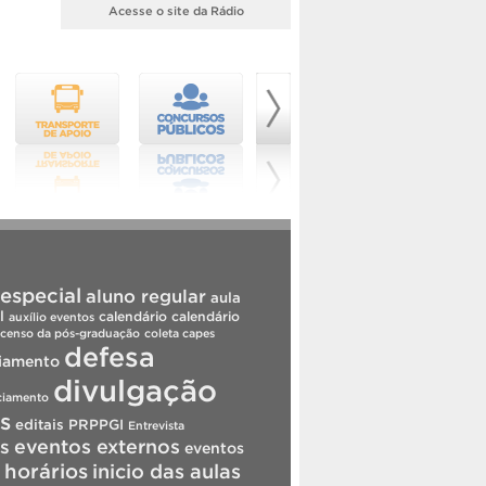
Acesse o site da Rádio
especial
aluno regular
aula
l
calendário
calendário
auxílio eventos
censo da pós-graduação
coleta capes
defesa
iamento
divulgação
ciamento
is
editais PRPPGI
Entrevista
s
eventos externos
eventos
horários
inicio das aulas