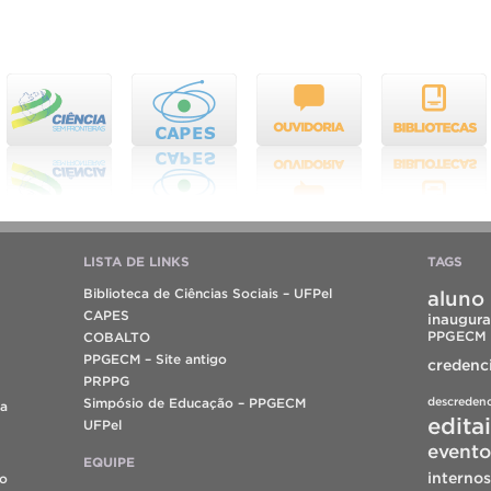
LISTA DE LINKS
TAGS
Biblioteca de Ciências Sociais – UFPel
aluno 
CAPES
inaugura
PPGECM
COBALTO
PPGECM – Site antigo
credenc
PRPPG
descreden
Simpósio de Educação – PPGECM
da
edita
UFPel
evento
EQUIPE
internos
do