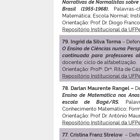
Narrativas de Normalistas sobre
Brasil (1955-1968).
Palavras-
Matemática; Escola Normal; Insti
Orientação: Prof. Dr. Diogo Franc
Repositório Institucional da UFP
79.
Ingrid da Silva Torma
– Defe
O Ensino de Ciências numa Persp
continuada para professores a
docente; ciclo de alfabetização.
Orientação: Profª. Drª. Rita de 
Repositório Institucional da UFP
78. Darlan Maurente Rangel
–
D
Ensino de Matemática nos Anos 
escola de Bagé/RS.
Palav
Conhecimento Matemático; Formaç
Orientação: Prof. Dr. Antônio Mau
Repositório Institucional da UFP
77. Cristina Franz Strelow
– Def