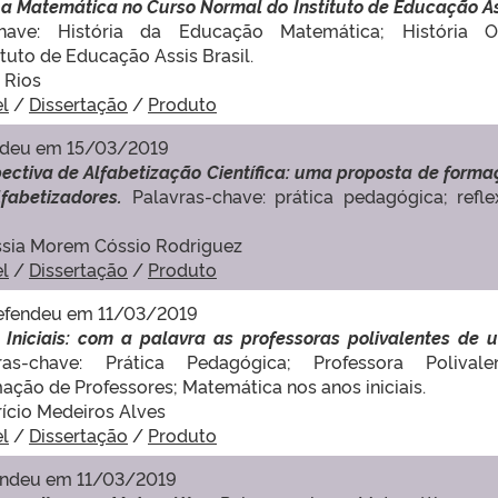
 a Matemática no Curso Normal do Instituto de Educação A
chave: História da Educação Matemática; História Or
tuto de Educação Assis Brasil.
o Rios
el
/
Dissertação
/
Produto
ndeu em 15/03/2019
ectiva de Alfabetização Científica: uma proposta de form
lfabetizadores.
Palavras-chave: prática pedagógica; refle
Cássia Morem Cóssio Rodriguez
el
/
Dissertação
/
Produto
efendeu em 11/03/2019
Iniciais: com a palavra as professoras polivalentes de 
ras-chave: Prática Pedagógica; Professora Polivalen
ão de Professores; Matemática nos anos iniciais.
rício Medeiros Alves
el
/
Dissertação
/
Produto
endeu em 11/03/2019