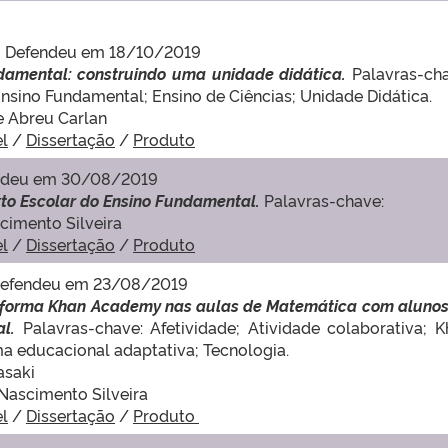
–
Defendeu em 18/10/2019
amental: construindo uma unidade didática.
Palavras-cha
nsino Fundamental; Ensino de Ciências; Unidade Didática.
de Abreu Carlan
el
/
Dissertação
/
Produto
ndeu em 30/08/2019
to Escolar do Ensino Fundamental.
Palavras-chave:
scimento Silveira
el
/
Dissertação
/
Produto
Defendeu em 23/08/2019
aforma Khan Academy nas aulas de Matemática com alunos
al.
Palavras-chave: Afetividade; Atividade colaborativa; 
 educacional adaptativa; Tecnologia.
asaki
 Nascimento Silveira
el
/
Dissertação
/
Produto