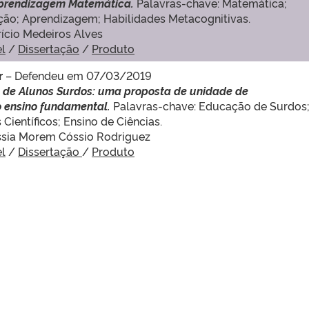
 Aprendizagem Matemática.
Palavras-chave: Matemática;
ção; Aprendizagem; Habilidades Metacognitivas.
rício Medeiros Alves
el
/
Dissertação
/
Produto
r
– Defendeu em 07/03/2019
de Alunos Surdos: uma proposta de unidade de
 ensino fundamental.
Palavras-chave: Educação de Surdos
ientíficos; Ensino de Ciências.
Cássia Morem Cóssio Rodriguez
el
/
Dissertação
/
Produto