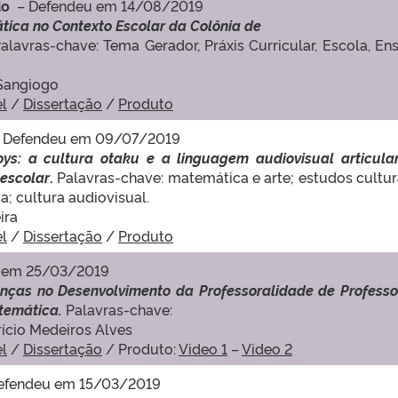
ido
– Defendeu em 14/08/2019
tica no Contexto Escolar da Colônia de
alavras-chave: Tema Gerador, Práxis Curricular, Escola, En
Sangiogo
el
/
Dissertação
/
Produto
 Defendeu em 09/07/2019
s: a cultura otaku e a linguagem audiovisual articula
escolar
.
Palavras-chave: matemática e arte; estudos cultur
; cultura audiovisual.
ira
el
/
Dissertação
/
Produto
 em 25/03/2019
ças no Desenvolvimento da Professoralidade de Professo
atemática.
Palavras-chave:
rício Medeiros Alves
el
/
Dissertação
/ Produto:
Video 1
–
Video 2
efendeu em 15/03/2019