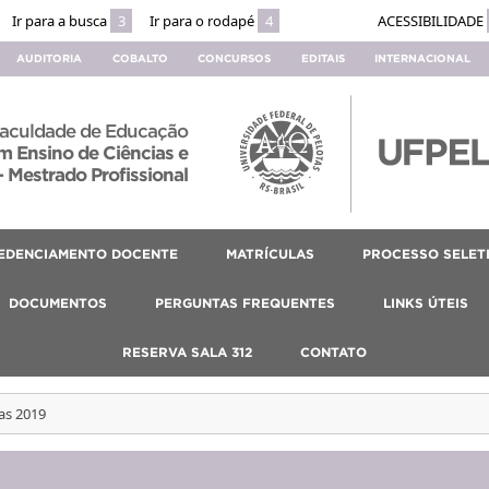
Ir para a busca
3
Ir para o rodapé
4
ACESSIBILIDADE
AUDITORIA
COBALTO
CONCURSOS
EDITAIS
INTERNACIONAL
aculdade de Educação
 Ensino de Ciências e
 Mestrado Profissional
EDENCIAMENTO DOCENTE
MATRÍCULAS
PROCESSO SELET
DOCUMENTOS
PERGUNTAS FREQUENTES
LINKS ÚTEIS
RESERVA SALA 312
CONTATO
as 2019