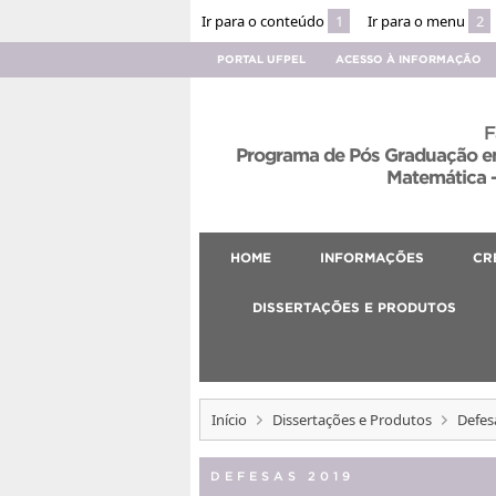
Ir para o conteúdo
1
Ir para o menu
2
PORTAL UFPEL
ACESSO À INFORMAÇÃO
F
Programa de Pós Graduação em
Matemática –
HOME
INFORMAÇÕES
CR
DISSERTAÇÕES E PRODUTOS
Início
Dissertações e Produtos
Defes
DEFESAS 2019