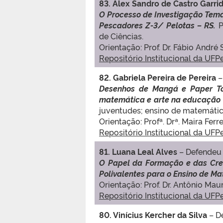
83. Alex Sandro de Castro Garr
O Processo de Investigação Temá
Pescadores Z-3/ Pelotas – RS.
P
de Ciências.
Orientação: Prof. Dr.
Fábio André 
Repositório Institucional da UFP
82. Gabriela Pereira de Pereira
–
Desenhos de Mangá e Paper Toy
matemática e arte na educação 
juventudes; ensino de matemática
Orientação: Profª. Drª. Maira Ferre
Repositório Institucional da UFP
81. Luana Leal Alves
– Defendeu
O Papel da Formação e das Cren
Polivalentes para o Ensino de M
Orientação: Prof. Dr. Antônio Mau
Repositório Institucional da UFP
80. Vinícius Kercher da Silva
– D