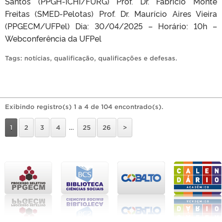
Santos (PPGH-ICHI/FURG) Prof. Dr. Fabrício Monte
Freitas (SMED-Pelotas) Prof. Dr. Maurício Aires Vieira
(PPGECM/UFPel) Dia: 30/04/2025 – Horário: 10h –
Webconferência da UFPel
Tags:
notícias
,
qualificação
,
qualificações e defesas
.
Exibindo registro(s) 1 a 4 de 104 encontrado(s).
1
2
3
4
…
25
26
>