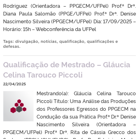
Rodriguez (Orientadora – PPGECM/UFPel) Prof.ª Drª.
Diana Paula Salomão (PPGE/UFPel) Prof.ª Drª. Denise
Nascimento Silveira (PPGECM/UFPel) Dia: 17/09/2025 –
Horário: 15h – Webconferência da UFPel
Tags:
divulgação
,
notícias
,
qualificação
,
qualificações e
defesas
.
Qualificação de Mestrado – Gláucia
Celina Tarouco Piccoli
22/04/2025
Mestrando(a): Gláucia Celina Tarouco
Piccoli Título: Uma Análise das Produções
dos Professores Egressos do PPGECM na
Condução da sua Prática Prof.ª Dr.ª Denise
Nascimento Silveira (Orientadora –
PPGECM/UFPel) Prof.ª Drª. Rita de Cássia Grecco dos