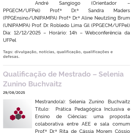
André Sangiogo (Orientador –
PPGECM/UFPel) Prof.ª Dr.ª Sandra Maders
(PPGEnsino/UNIPAMPA) Prof.ª Dr.ª Aline Neutzling Brum
(UNIPAMPA) Prof. Dr. Robledo Lima Gil (PPGECM/UFPel)
Dia: 12/12/2025 – Horário: 14h – Webconferência da
UFPel
Tags:
divulgação
,
notícias
,
qualificação
,
qualificações e
defesas
.
Qualificação de Mestrado – Selenia
Zunino Buchvaitz
29/08/2025
Mestrando(a): Selenia Zunino Buchvaitz
Título: Prática Pedagógica Inclusiva e
Ensino de Ciências: uma proposta
colaborativa entre AEE e sala comum
Prof.ª Dr.ª Rita de Cássia Morem Cóssio