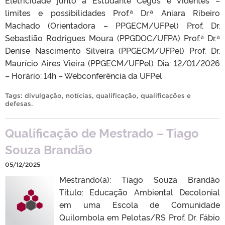
Eletricidade junto a Estudante Cegos e Videntes –
limites e possibilidades Prof.ª Dr.ª Aniara Ribeiro
Machado (Orientadora – PPGECM/UFPel) Prof. Dr.
Sebastião Rodrigues Moura (PPGDOC/UFPA) Prof.ª Dr.ª
Denise Nascimento Silveira (PPGECM/UFPel) Prof. Dr.
Maurício Aires Vieira (PPGECM/UFPel) Dia: 12/01/2026
– Horário: 14h – Webconferência da UFPel
Tags:
divulgação
,
notícias
,
qualificação
,
qualificações e
defesas
.
Qualificação de Mestrado – Tiago
Souza Brandão
05/12/2025
Mestrando(a): Tiago Souza Brandão
Título: Educação Ambiental Decolonial
em uma Escola de Comunidade
Quilombola em Pelotas/RS Prof. Dr. Fábio