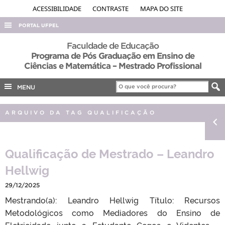
ACESSIBILIDADE
CONTRASTE
MAPA DO SITE
PORTAL UFPEL
ACESSO À INFORMAÇÃO
Faculdade de Educação
Programa de Pós Graduação em Ensino de
AUDITORIA
Ciências e Matemática – Mestrado Profissional
COBALTO
MENU
CONCURSOS
EDITAIS
ARQUIVO DA TAG QUALIFICAÇÃO
INTERNACIONAL
OUVIDORIA
Qualificação de Mestrado – Leandro
PORTARIAS
Hellwig
TELEFONES
29/12/2025
Mestrando(a): Leandro Hellwig Título: Recursos
Metodológicos como Mediadores do Ensino de