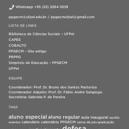
Whatsapp +55 (53) 3284-5539
ppgecm@ufpel.edu.br / ppgecmufpel@gmail.com
LISTA DE LINKS
Biblioteca de Ciências Sociais – UFPel
CAPES
COBALTO
PPGECM – Site antigo
PRPPG
Simpósio de Educação – PPGECM
UFPel
EQUIPE
Coordenador: Prof. Dr. Bruno dos Santos Pastoriza
Coordenador Adjunto: Prof. Dr. Fábio André Sangiogo
Secretária: Gabriela P. de Pereira
TAGS
aluno especial
aluno regular
aula inaugural
auxílio
calendário
calendário PPGECM
eventos
censo da pós-graduação
defesa