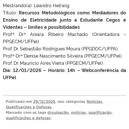
Mestrando(a): Leandro Hellwig
Título:
Recursos Metodológicos como Mediadores do
Ensino de Eletricidade junto a Estudante Cegos e
Videntes – limites e possibilidades
Prof.ª Dr.ª Aniara Ribeiro Machado (Orientadora –
PPGECM/UFPel)
Prof. Dr. Sebastião Rodrigues Moura (PPGDOC/UFPA)
Prof.ª Dr.ª Denise Nascimento Silveira (PPGECM/UFPel)
Prof. Dr. Maurício Aires Vieira (PPGECM/UFPel)
Dia: 12/01/2026 – Horário: 14h – Webconferência da
UFPel
Publicado
em
29/12/2025
, nas categorias
Notícias
,
Qualificações e Defesas
.
Marcado com as tags
divulgação
,
notícias
,
qualificação
,
qualificações e defesas
.