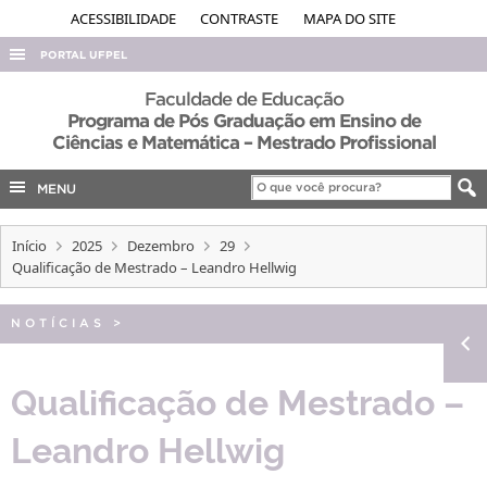
ACESSIBILIDADE
CONTRASTE
MAPA DO SITE
PORTAL UFPEL
ACESSO À INFORMAÇÃO
Faculdade de Educação
Programa de Pós Graduação em Ensino de
AUDITORIA
Ciências e Matemática – Mestrado Profissional
COBALTO
MENU
CONCURSOS
EDITAIS
Início
2025
Dezembro
29
Qualificação de Mestrado – Leandro Hellwig
INTERNACIONAL
OUVIDORIA
NOTÍCIAS
>
PORTARIAS
Qualificação de Mestrado –
TELEFONES
Leandro Hellwig