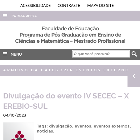
ACESSIBILIDADE
CONTRASTE
MAPA DO SITE
PORTAL UFPEL
ACESSO À INFORMAÇÃO
Faculdade de Educação
Programa de Pós Graduação em Ensino de
AUDITORIA
Ciências e Matemática – Mestrado Profissional
COBALTO
MENU
CONCURSOS
EDITAIS
ARQUIVO DA CATEGORIA EVENTOS EXTERNOS
INTERNACIONAL
OUVIDORIA
Divulgação do evento IV SECEC – X
PORTARIAS
EREBIO-SUL
TELEFONES
04/10/2023
Tags:
divulgação
,
eventos
,
eventos externos
,
notícias
.