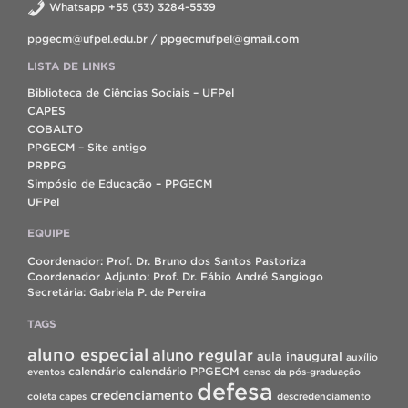
Whatsapp +55 (53) 3284-5539
ppgecm@ufpel.edu.br / ppgecmufpel@gmail.com
LISTA DE LINKS
Biblioteca de Ciências Sociais – UFPel
CAPES
COBALTO
PPGECM – Site antigo
PRPPG
Simpósio de Educação – PPGECM
UFPel
EQUIPE
Coordenador: Prof. Dr. Bruno dos Santos Pastoriza
Coordenador Adjunto: Prof. Dr. Fábio André Sangiogo
Secretária: Gabriela P. de Pereira
TAGS
aluno especial
aluno regular
aula inaugural
auxílio
calendário
calendário PPGECM
eventos
censo da pós-graduação
defesa
credenciamento
coleta capes
descredenciamento