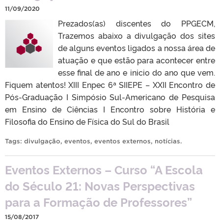
11/09/2020
Prezados(as) discentes do PPGECM,
Trazemos abaixo a divulgação dos sites
de alguns eventos ligados a nossa área de
atuação e que estão para acontecer entre
esse final de ano e inicio do ano que vem.
Fiquem atentos! XIII Enpec 6ª SIIEPE – XXII Encontro de
Pós-Graduação I Simpósio Sul-Americano de Pesquisa
em Ensino de Ciências I Encontro sobre História e
Filosofia do Ensino de Física do Sul do Brasil
Tags:
divulgação
,
eventos
,
eventos externos
,
notícias
.
Eventos Externos – Curso “A Escola
do Século 21: Novas Perspectivas
para a Formação de Professores”
15/08/2017