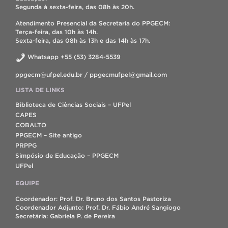
Segunda à sexta-feira, das 08h às 20h.
Atendimento Presencial da Secretaria do PPGECM:
Terça-feira, das 10h às 14h.
Sexta-feira, das 08h às 13h e das 14h às 17h.
Whatsapp +55 (53) 3284-5539
ppgecm@ufpel.edu.br / ppgecmufpel@gmail.com
LISTA DE LINKS
Biblioteca de Ciências Sociais – UFPel
CAPES
COBALTO
PPGECM – Site antigo
PRPPG
Simpósio de Educação – PPGECM
UFPel
EQUIPE
Coordenador: Prof. Dr. Bruno dos Santos Pastoriza
Coordenador Adjunto: Prof. Dr. Fábio André Sangiogo
Secretária: Gabriela P. de Pereira