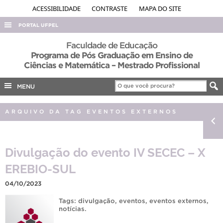
ACESSIBILIDADE
CONTRASTE
MAPA DO SITE
PORTAL UFPEL
ACESSO À INFORMAÇÃO
Faculdade de Educação
Programa de Pós Graduação em Ensino de
AUDITORIA
Ciências e Matemática – Mestrado Profissional
COBALTO
MENU
CONCURSOS
EDITAIS
ARQUIVO DA TAG EVENTOS EXTERNOS
INTERNACIONAL
OUVIDORIA
Divulgação do evento IV SECEC – X
PORTARIAS
EREBIO-SUL
TELEFONES
04/10/2023
Tags:
divulgação
,
eventos
,
eventos externos
,
notícias
.