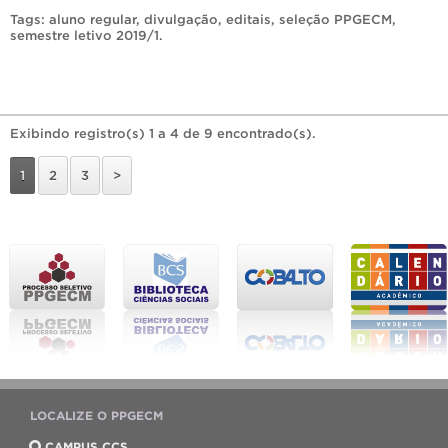
Tags:
aluno regular
,
divulgação
,
editais
,
seleção PPGECM
,
semestre letivo 2019/1
.
Exibindo registro(s) 1 a 4 de 9 encontrado(s).
1
2
3
>
LOCALIZE O PPGECM
CAMPUS CCS