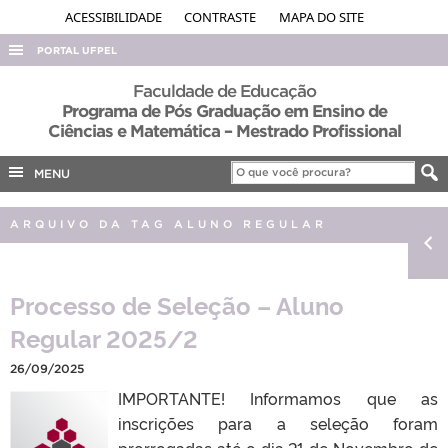
ACESSIBILIDADE
CONTRASTE
MAPA DO SITE
PORTAL UFPEL
ACESSO À INFORMAÇÃO
Faculdade de Educação
Programa de Pós Graduação em Ensino de
AUDITORIA
Ciências e Matemática – Mestrado Profissional
COBALTO
MENU
CONCURSOS
EDITAIS
ARQUIVO DA TAG ALUNO REGULAR
INTERNACIONAL
OUVIDORIA
Processo de Seleção – Aluno
PORTARIAS
Regular 2025/2
TELEFONES
26/09/2025
IMPORTANTE! Informamos que as
inscrições para a seleção foram