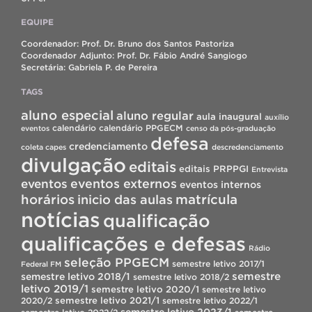
EQUIPE
Coordenador: Prof. Dr. Bruno dos Santos Pastoriza
Coordenador Adjunto: Prof. Dr. Fábio André Sangiogo
Secretária: Gabriela P. de Pereira
TAGS
aluno especial
aluno regular
aula inaugural
auxílio
calendário
calendário PPGECM
eventos
censo da pós-graduação
defesa
credenciamento
coleta capes
descredenciamento
divulgação
editais
editais PRPPGI
Entrevista
eventos
eventos externos
eventos internos
horários
inicio das aulas
matrícula
notícias
qualificação
qualificações e defesas
Rádio
seleção PPGECM
semestre letivo 2017/1
Federal FM
semestre
semestre letivo 2018/1
semestre letivo 2018/2
letivo 2019/1
semestre letivo 2020/1
semestre letivo
semestre letivo 2021/1
2020/2
semestre letivo 2022/1