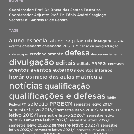
EQUIPE
Coordenador: Prof. Dr. Bruno dos Santos Pastoriza
Coordenador Adjunto: Prof. Dr. Fábio André Sangiogo
Secretária: Gabriela P. de Pereira
TAGS
aluno especial
aluno regular
aula inaugural
auxílio
calendário
calendário PPGECM
eventos
censo da pós-graduação
defesa
credenciamento
coleta capes
descredenciamento
divulgação
editais
editais PRPPGI
Entrevista
eventos
eventos externos
eventos internos
horários
inicio das aulas
matrícula
notícias
qualificação
qualificações e defesas
Rádio
seleção PPGECM
semestre letivo 2017/1
Federal FM
semestre
semestre letivo 2018/1
semestre letivo 2018/2
letivo 2019/1
semestre letivo 2020/1
semestre letivo
semestre letivo 2021/1
2020/2
semestre letivo 2022/1
semestre letivo 2023/1
semestre letivo 2022/2
semestre
letivo 2023/2
semestre letivo 2024/1
semestre letivo 2025/1