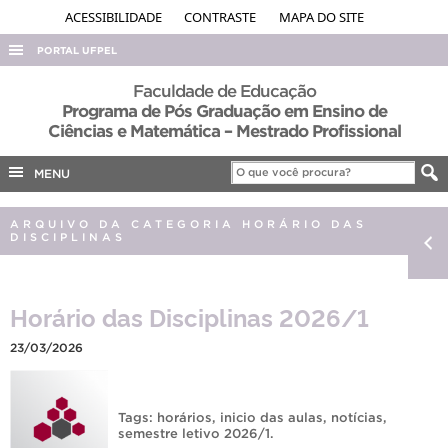
ACESSIBILIDADE
CONTRASTE
MAPA DO SITE
PORTAL UFPEL
ACESSO À INFORMAÇÃO
Faculdade de Educação
Programa de Pós Graduação em Ensino de
AUDITORIA
Ciências e Matemática – Mestrado Profissional
COBALTO
MENU
CONCURSOS
EDITAIS
ARQUIVO DA CATEGORIA HORÁRIO DAS
DISCIPLINAS
INTERNACIONAL
OUVIDORIA
Horário das Disciplinas 2026/1
PORTARIAS
23/03/2026
TELEFONES
Tags:
horários
,
inicio das aulas
,
notícias
,
semestre letivo 2026/1
.