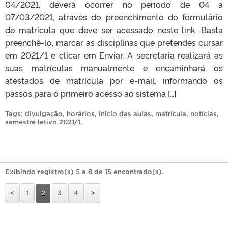
04/2021, deverá ocorrer no período de 04 a
07/03/2021, através do preenchimento do formulário
de matrícula que deve ser acessado neste link. Basta
preenchê-lo, marcar as disciplinas que pretendes cursar
em 2021/1 e clicar em Enviar. A secretaria realizará as
suas matrículas manualmente e encaminhará os
atestados de matrícula por e-mail, informando os
passos para o primeiro acesso ao sistema […]
Tags:
divulgação
,
horários
,
inicio das aulas
,
matrícula
,
notícias
,
semestre letivo 2021/1
.
Exibindo registro(s) 5 a 8 de 15 encontrado(s).
<
1
2
3
4
>