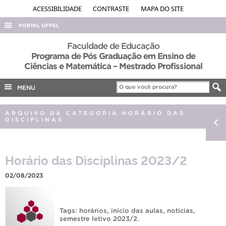
ACESSIBILIDADE
CONTRASTE
MAPA DO SITE
PORTAL UFPEL
ACESSO À INFORMAÇÃO
Faculdade de Educação
Programa de Pós Graduação em Ensino de
AUDITORIA
Ciências e Matemática – Mestrado Profissional
COBALTO
MENU
CONCURSOS
EDITAIS
ARQUIVO DA CATEGORIA HORÁRIO DAS
DISCIPLINAS
INTERNACIONAL
OUVIDORIA
Horário das Disciplinas 2023/2
PORTARIAS
02/08/2023
TELEFONES
Tags:
horários
,
inicio das aulas
,
notícias
,
semestre letivo 2023/2
.