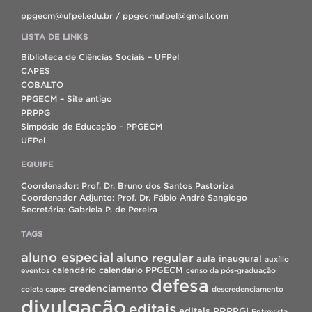
ppgecm@ufpel.edu.br / ppgecmufpel@gmail.com
LISTA DE LINKS
Biblioteca de Ciências Sociais – UFPel
CAPES
COBALTO
PPGECM – Site antigo
PRPPG
Simpósio de Educação – PPGECM
UFPel
EQUIPE
Coordenador: Prof. Dr. Bruno dos Santos Pastoriza
Coordenador Adjunto: Prof. Dr. Fábio André Sangiogo
Secretária: Gabriela P. de Pereira
TAGS
aluno especial
aluno regular
aula inaugural
auxílio
calendário
calendário PPGECM
eventos
censo da pós-graduação
defesa
credenciamento
coleta capes
descredenciamento
divulgação
editais
editais PRPPGI
Entrevista