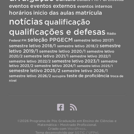
eventos
eventos externos
eventos internos
horários
inicio das aulas
matrícula
notícias
qualificação
qualificações e defesas
Rádio
seleção PPGECM
semestre letivo 2017/1
Federal FM
semestre
semestre letivo 2018/1
semestre letivo 2018/2
letivo 2019/1
semestre letivo 2020/1
semestre letivo
semestre letivo 2021/1
2020/2
semestre letivo 2022/1
semestre letivo 2023/1
semestre letivo 2022/2
semestre
letivo 2023/2
semestre letivo 2024/1
semestre letivo 2025/1
semestre letivo 2025/2
semestre letivo 2026/1
teste de proficiência
semestre letivo 2026/2
sucupira
troca de
nível
©2026 Programa de Pós Graduação em Ensino de Ciências e
Matemática – Mestrado Profissional.
Criado com
WordPress
.
Tema desenvolvido por
SGTIC / UFPel
.