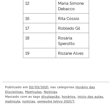
12
Maria Simone
Debacco
16
Rita Cóssio
17
Robledo Gil
18
Rosária
Sperotto
19
Rozane Alves
Publicado
em
02/03/2021
, nas categorias
Horário das
Disciplinas
,
Matrículas
,
Notícias
.
Marcado com as tags
divulgação
,
horários
,
inicio das aulas
,
matrícula
,
notícias
,
semestre letivo 2021/1
.