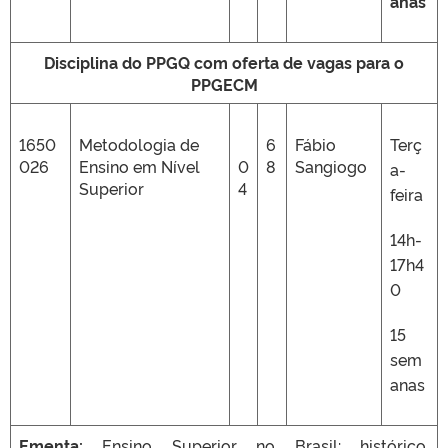
anas
Disciplina do PPGQ com oferta de vagas para o
PPGECM
1650
Metodologia de
6
Fábio
Terç
026
Ensino em Nível
0
8
Sangiogo
a-
Superior
4
feira
14h-
17h4
0
15
sem
anas
Ementa:
Ensino Superior no Brasil: histórico,