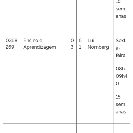
15
sem
anas
0368
Ensino e
0
5
Lui
Sext
269
Aprendizagem
3
1
Nörnberg
a-
feira
08h-
09h4
0
15
sem
anas