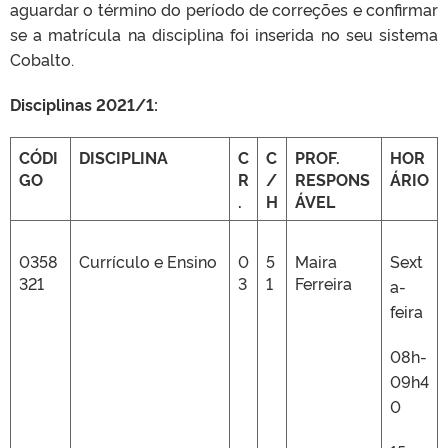
aguardar o término do período de correções e confirmar
se a matrícula na disciplina foi inserida no seu sistema
Cobalto.
Disciplinas 2021/1:
CÓDI
DISCIPLINA
C
C
PROF.
HOR
GO
R
/
RESPONS
ÁRIO
.
H
ÁVEL
0358
Currículo e Ensino
0
5
Maira
Sext
321
3
1
Ferreira
a-
feira
08h-
09h4
0