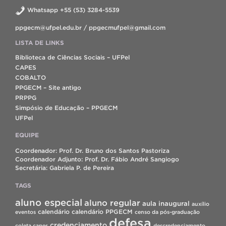
Whatsapp +55 (53) 3284-5539
ppgecm@ufpel.edu.br / ppgecmufpel@gmail.com
LISTA DE LINKS
Biblioteca de Ciências Sociais – UFPel
CAPES
COBALTO
PPGECM – Site antigo
PRPPG
Simpósio de Educação – PPGECM
UFPel
EQUIPE
Coordenador: Prof. Dr. Bruno dos Santos Pastoriza
Coordenador Adjunto: Prof. Dr. Fábio André Sangiogo
Secretária: Gabriela P. de Pereira
TAGS
aluno especial
aluno regular
aula inaugural
auxílio
calendário
calendário PPGECM
eventos
censo da pós-graduação
defesa
credenciamento
coleta capes
descredenciamento