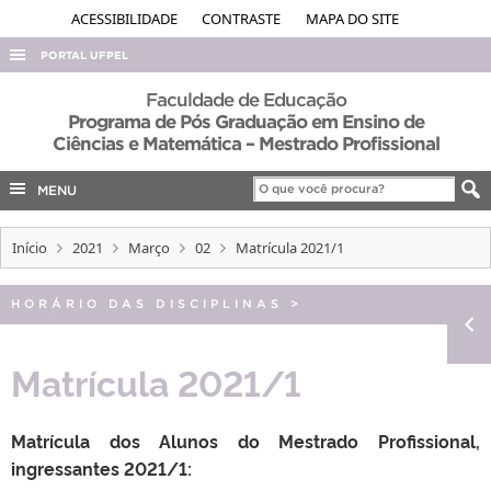
ACESSIBILIDADE
CONTRASTE
MAPA DO SITE
PORTAL UFPEL
ACESSO À INFORMAÇÃO
Faculdade de Educação
Programa de Pós Graduação em Ensino de
AUDITORIA
Ciências e Matemática – Mestrado Profissional
COBALTO
MENU
CONCURSOS
EDITAIS
Início
2021
Março
02
Matrícula 2021/1
INTERNACIONAL
HORÁRIO DAS DISCIPLINAS
>
OUVIDORIA
PORTARIAS
Matrícula 2021/1
TELEFONES
Matrícula dos Alunos do Mestrado Profissional,
ingressantes 2021/1: