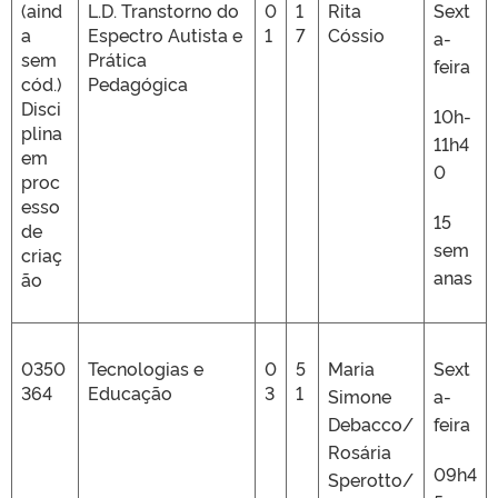
(aind
L.D. Transtorno do
0
1
Rita
Sext
a
Espectro Autista e
1
7
Cóssio
a-
sem
Prática
feira
cód.)
Pedagógica
Disci
10h-
plina
11h4
em
0
proc
esso
15
de
sem
criaç
anas
ão
0350
Tecnologias e
0
5
Maria
Sext
364
Educação
3
1
Simone
a-
Debacco/
feira
Rosária
09h4
Sperotto/