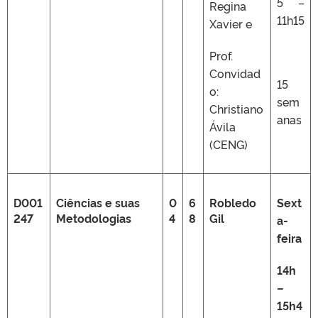
5 –
Regina
11h15
Xavier e
Prof.
Convidad
15
o:
sem
Christiano
anas
Ávila
(CENG)
D001
Ciências e suas
0
6
Robledo
Sext
247
Metodologias
4
8
Gil
a-
feira
14h
–
15h4