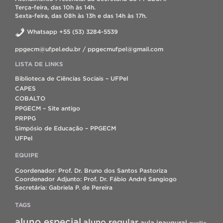
Terça-feira, das 10h às 14h.
Sexta-feira, das 08h às 13h e das 14h às 17h.
Whatsapp +55 (53) 3284-5539
ppgecm@ufpel.edu.br / ppgecmufpel@gmail.com
LISTA DE LINKS
Biblioteca de Ciências Sociais – UFPel
CAPES
COBALTO
PPGECM – Site antigo
PRPPG
Simpósio de Educação – PPGECM
UFPel
EQUIPE
Coordenador: Prof. Dr. Bruno dos Santos Pastoriza
Coordenador Adjunto: Prof. Dr. Fábio André Sangiogo
Secretária: Gabriela P. de Pereira
TAGS
aluno especial
aluno regular
aula inaugural