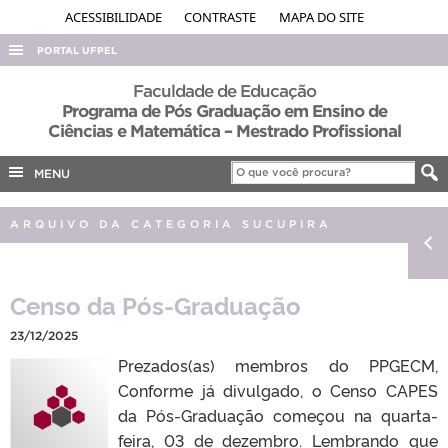
ACESSIBILIDADE
CONTRASTE
MAPA DO SITE
PORTAL UFPEL
ACESSO À INFORMAÇÃO
Faculdade de Educação
Programa de Pós Graduação em Ensino de
AUDITORIA
Ciências e Matemática – Mestrado Profissional
COBALTO
MENU
CONCURSOS
EDITAIS
ARQUIVO DA CATEGORIA SUCUPIRA
INTERNACIONAL
OUVIDORIA
Censo da Pós-Graduação
PORTARIAS
23/12/2025
TELEFONES
Prezados(as) membros do PPGECM,
Conforme já divulgado, o Censo CAPES
da Pós-Graduação começou na quarta-
feira, 03 de dezembro. Lembrando que