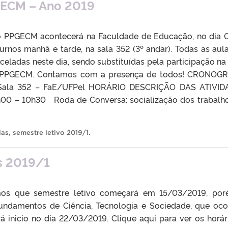
GECM – Ano 2019
do PPGECM acontecerá na Faculdade de Educação, no dia 
turnos manhã e tarde, na sala 352 (3º andar). Todas as aul
eladas neste dia, sendo substituídas pela participação na
o PPGECM. Contamos com a presença de todos! CRONOG
Sala 352 – FaE/UFPel HORÁRIO DESCRIÇÃO DAS ATIVID
 – 10h30 Roda de Conversa: socialização dos trabalh
ias
,
semestre letivo 2019/1
.
as 2019/1
mos que semestre letivo começará em 15/03/2019, po
 Fundamentos de Ciência, Tecnologia e Sociedade, que oco
á inicio no dia 22/03/2019. Clique aqui para ver os horár