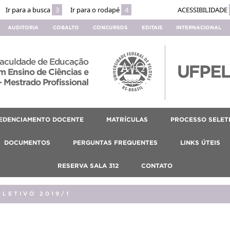
Ir para a busca
3
Ir para o rodapé
4
ACESSIBILIDADE
AUDITORIA
COBALTO
CONCURSOS
EDITAIS
INTERNACIONAL
aculdade de Educação
 Ensino de Ciências e
 Mestrado Profissional
EDENCIAMENTO DOCENTE
MATRÍCULAS
PROCESSO SELET
DOCUMENTOS
PERGUNTAS FREQUENTES
LINKS ÚTEIS
RESERVA SALA 312
CONTATO
LETIVO 2019/1