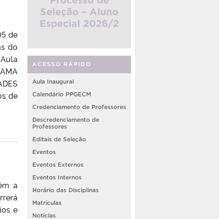
Seleção – Aluno
Especial 2026/2
05 de
as do
 Aula
ACESSO RÁPIDO
RAMA
ADES
Aula Inaugural
os de
Calendário PPGECM
Credenciamento de Professores
Descredenciamento de
Professores
Editais de Seleção
Eventos
Eventos Externos
Eventos Internos
rém a
Horário das Disciplinas
rrerá
Matrículas
ios e
Notícias