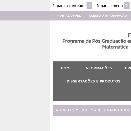
Ir para o conteúdo
1
Ir para o menu
2
PORTAL UFPEL
ACESSO À INFORMAÇÃO
F
Programa de Pós Graduação em
Matemática –
HOME
INFORMAÇÕES
CR
DISSERTAÇÕES E PRODUTOS
ARQUIVO DA TAG SEMESTRE 