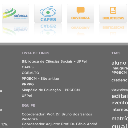
LISTA DE LINKS
TAGS
Biblioteca de Ciências Sociais – UFPel
aluno 
CAPES
inaugura
PPGECM
COBALTO
PPGECM – Site antigo
credenc
PRPPG
descreden
Simpósio de Educação – PPGECM
da
edita
UFPel
evento
EQUIPE
internos
do
Coordenador: Prof. Dr. Bruno dos Santos
matrí
Pastoriza
Coordenador Adjunto: Prof. Dr. Fábio André
 17h.
qual