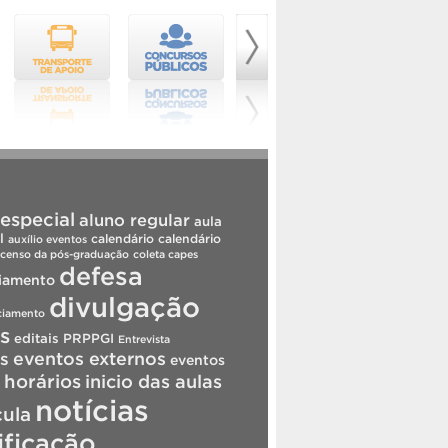
especial
aluno regular
aula
l
calendário
calendário
auxílio eventos
censo da pós-graduação
coleta capes
defesa
iamento
divulgação
ciamento
is
editais PRPPGI
Entrevista
s
eventos externos
eventos
horários
inicio das aulas
notícias
cula
ificação