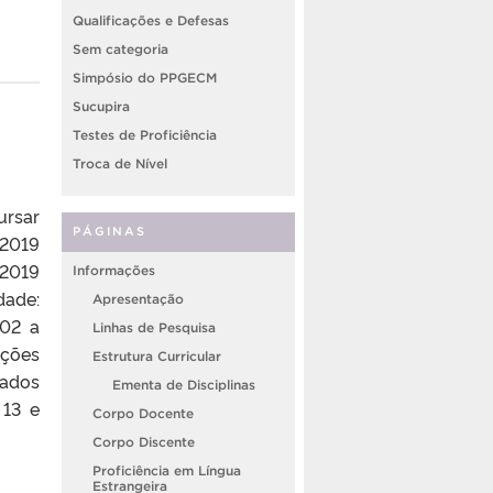
Qualificações e Defesas
Sem categoria
Simpósio do PPGECM
Sucupira
Testes de Proficiência
Troca de Nível
ursar
PÁGINAS
/2019
/2019
Informações
dade:
Apresentação
/02 a
Linhas de Pesquisa
ções
Estrutura Curricular
tados
Ementa de Disciplinas
 13 e
Corpo Docente
Corpo Discente
Proficiência em Língua
Estrangeira