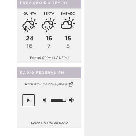
PREVISÃO DO TEMPO
QUINTA
SEXTA
SÁBADO
24
16
15
16
7
5
Fonte: CPPMet / UFPel
RÁDIO FEDERAL FM
Abrir em uma nova janela
Acesse o site da Rádio