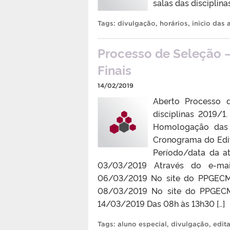
salas das disciplin
Tags:
divulgação
,
horários
,
inicio das 
Processo de Seleção –
Finais
14/02/2019
Aberto Processo 
disciplinas 2019/
Homologação das 
Cronograma do Edit
Período/data da at
03/03/2019 Através do e-mai
06/03/2019 No site do PPGECM:
08/03/2019 No site do PPGECM:
14/03/2019 Das 08h às 13h30 […]
Tags:
aluno especial
,
divulgação
,
edita