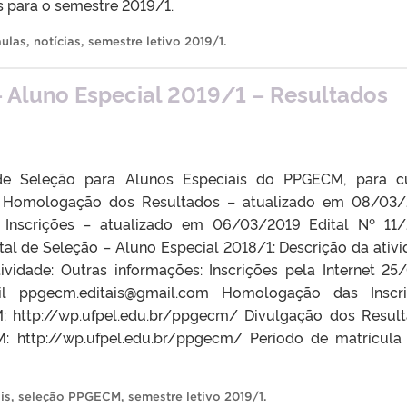
as para o semestre 2019/1.
aulas
,
notícias
,
semestre letivo 2019/1
.
 Aluno Especial 2019/1 – Resultados
de Seleção para Alunos Especiais do PPGECM, para c
1. Homologação dos Resultados – atualizado em 08/03
Inscrições – atualizado em 06/03/2019 Edital Nº 11
al de Seleção – Aluno Especial 2018/1: Descrição da ativi
ividade: Outras informações: Inscrições pela Internet 25
l ppgecm.editais@gmail.com Homologação das Inscri
 http://wp.ufpel.edu.br/ppgecm/ Divulgação dos Resul
 http://wp.ufpel.edu.br/ppgecm/ Período de matrícula
is
,
seleção PPGECM
,
semestre letivo 2019/1
.