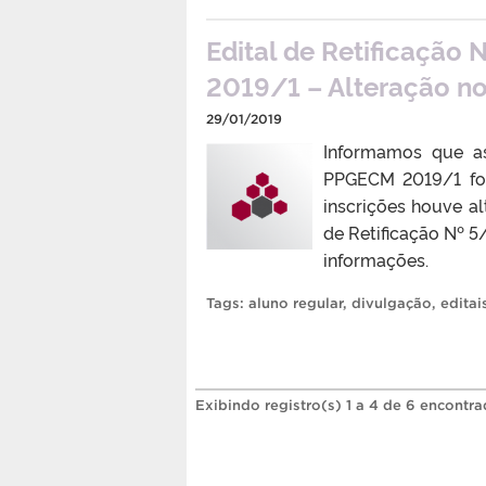
Edital de Retificação
2019/1 – Alteração n
29/01/2019
Informamos que as
PPGECM 2019/1 for
inscrições houve a
de Retificação Nº 5
informações.
Tags:
aluno regular
,
divulgação
,
editai
Exibindo registro(s) 1 a 4 de 6 encontra