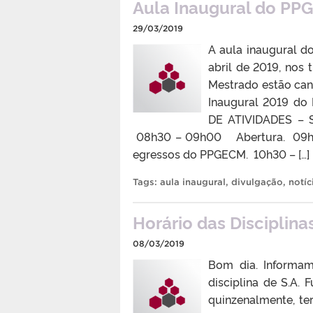
Aula Inaugural do PP
29/03/2019
A aula inaugural 
abril de 2019, nos 
Mestrado estão canc
Inaugural 2019 d
DE ATIVIDADES – 
08h30 – 09h00 Abertura. 09h00
egressos do PPGECM. 10h30 – […]
Tags:
aula inaugural
,
divulgação
,
notíc
Horário das Disciplin
08/03/2019
Bom dia. Informa
disciplina de S.A.
quinzenalmente, ter