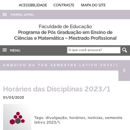
ACESSIBILIDADE
CONTRASTE
MAPA DO SITE
PORTAL UFPEL
ACESSO À INFORMAÇÃO
Faculdade de Educação
Programa de Pós Graduação em Ensino de
AUDITORIA
Ciências e Matemática – Mestrado Profissional
COBALTO
MENU
CONCURSOS
EDITAIS
ARQUIVO DA TAG SEMESTRE LETIVO 2023/1
INTERNACIONAL
OUVIDORIA
Horários das Disciplinas 2023/1
PORTARIAS
01/03/2023
TELEFONES
Tags:
divulgação
,
horários
,
notícias
,
semestre
letivo 2023/1
.