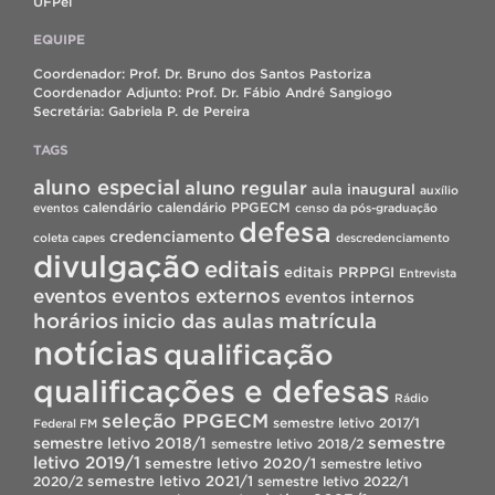
UFPel
EQUIPE
Coordenador: Prof. Dr. Bruno dos Santos Pastoriza
Coordenador Adjunto: Prof. Dr. Fábio André Sangiogo
Secretária: Gabriela P. de Pereira
TAGS
aluno especial
aluno regular
aula inaugural
auxílio
calendário
calendário PPGECM
eventos
censo da pós-graduação
defesa
credenciamento
coleta capes
descredenciamento
divulgação
editais
editais PRPPGI
Entrevista
eventos
eventos externos
eventos internos
horários
inicio das aulas
matrícula
notícias
qualificação
qualificações e defesas
Rádio
seleção PPGECM
semestre letivo 2017/1
Federal FM
semestre
semestre letivo 2018/1
semestre letivo 2018/2
letivo 2019/1
semestre letivo 2020/1
semestre letivo
semestre letivo 2021/1
2020/2
semestre letivo 2022/1