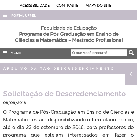
ACESSIBILIDADE
CONTRASTE
MAPA DO SITE
PORTAL UFPEL
ACESSO À INFORMAÇÃO
Faculdade de Educação
Programa de Pós Graduação em Ensino de
AUDITORIA
Ciências e Matemática – Mestrado Profissional
COBALTO
MENU
CONCURSOS
EDITAIS
ARQUIVO DA TAG DESCREDENCIAMENTO
INTERNACIONAL
OUVIDORIA
Solicitação de Descredenciamento
PORTARIAS
08/09/2016
TELEFONES
O Programa de Pós-Graduação em Ensino de Ciências e
Matemática estará disponibilizando o formulário abaixo,
até o dia 23 de setembro de 2016, para professores do
programa que estejam interessados em fazer o