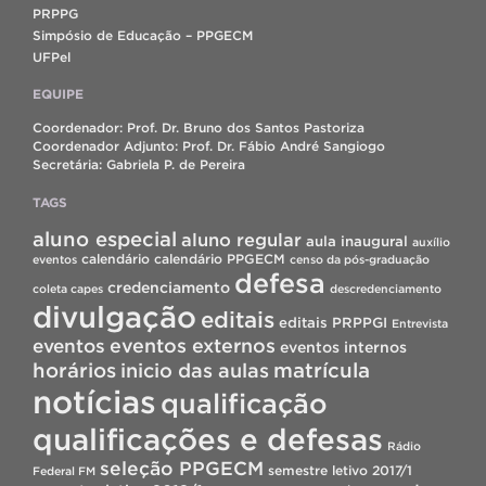
PRPPG
Simpósio de Educação – PPGECM
UFPel
EQUIPE
Coordenador: Prof. Dr. Bruno dos Santos Pastoriza
Coordenador Adjunto: Prof. Dr. Fábio André Sangiogo
Secretária: Gabriela P. de Pereira
TAGS
aluno especial
aluno regular
aula inaugural
auxílio
calendário
calendário PPGECM
eventos
censo da pós-graduação
defesa
credenciamento
coleta capes
descredenciamento
divulgação
editais
editais PRPPGI
Entrevista
eventos
eventos externos
eventos internos
horários
inicio das aulas
matrícula
notícias
qualificação
qualificações e defesas
Rádio
seleção PPGECM
semestre letivo 2017/1
Federal FM