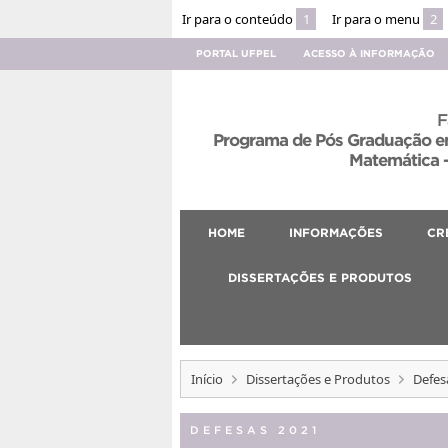
Ir para o conteúdo
1
Ir para o menu
2
PORTAL UFPEL
ACESSO À INFORMAÇÃO
F
Programa de Pós Graduação em
Matemática –
HOME
INFORMAÇÕES
CR
DISSERTAÇÕES E PRODUTOS
Início
Dissertações e Produtos
Defes
DEFESAS 2021