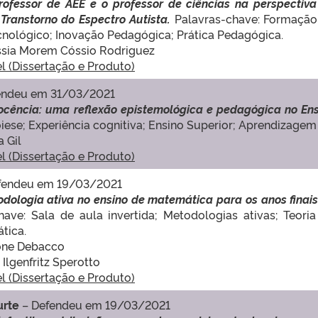
rofessor de AEE e o professor de ciências na perspectiva
Transtorno do Espectro Autista.
Palavras-chave: Formação
ecnológico; Inovação Pedagógica; Prática Pedagógica.
Cássia Morem Cóssio Rodriguez
el (Dissertação e Produto)
endeu em 31/03/2021
ocência: uma reflexão epistemológica e pedagógica no Ens
iese; Experiência cognitiva; Ensino Superior; Aprendizagem
a Gil
el (Dissertação e Produto)
fendeu em 19/03/2021
odologia ativa no ensino de matemática para os anos finai
have: Sala de aula invertida; Metodologias ativas; Teori
tica.
mone Debacco
 Ilgenfritz Sperotto
el (Dissertação e Produto)
urte
– Defendeu em 19/03/2021