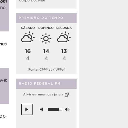
 com
Corpo Docente
mo;
PREVISÃO DO TEMPO
SÁBADO
DOMINGO
SEGUNDA
nos
16
14
13
4
4
4
Fonte: CPPMet / UFPel
ave:
RÁDIO FEDERAL FM
Abrir em uma nova janela
as-