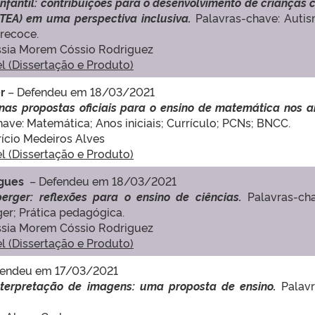
nfantil: contribuições para o desenvolvimento de crianças
(TEA) em uma perspectiva inclusiva.
Palavras-chave: Autis
Precoce.
Cássia Morem Cóssio Rodriguez
el (Dissertação e Produto)
r
– Defendeu em 18/03/2021
s propostas oficiais para o ensino de matemática nos a
ave: Matemática; Anos iniciais; Currículo; PCNs; BNCC.
rício Medeiros Alves
el (Dissertação e Produto)
igues
– Defendeu em 18/03/2021
rger: reflexões para o ensino de ciências.
Palavras-ch
er; Prática pedagógica.
Cássia Morem Cóssio Rodriguez
el (Dissertação e Produto)
fendeu em 17/03/2021
interpretação de imagens: uma proposta de ensino.
Palavr