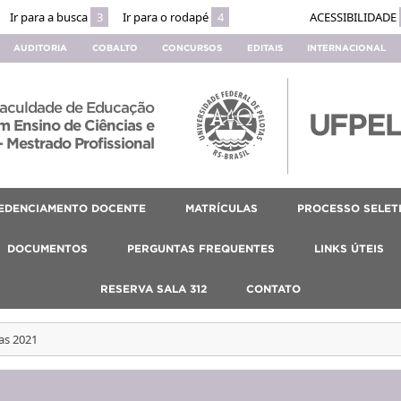
Ir para a busca
3
Ir para o rodapé
4
ACESSIBILIDADE
AUDITORIA
COBALTO
CONCURSOS
EDITAIS
INTERNACIONAL
aculdade de Educação
 Ensino de Ciências e
 Mestrado Profissional
EDENCIAMENTO DOCENTE
MATRÍCULAS
PROCESSO SELET
DOCUMENTOS
PERGUNTAS FREQUENTES
LINKS ÚTEIS
RESERVA SALA 312
CONTATO
as 2021