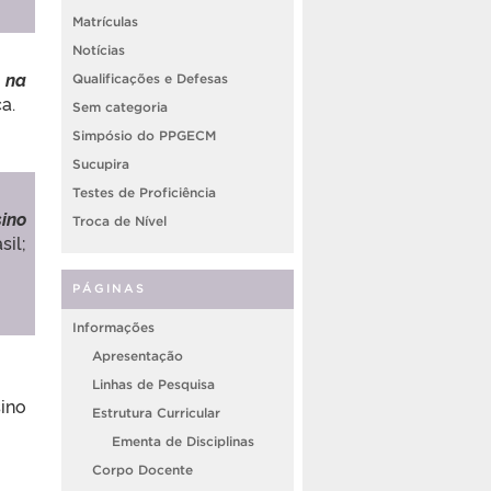
Matrículas
Notícias
 na
Qualificações e Defesas
a.
Sem categoria
Simpósio do PPGECM
Sucupira
Testes de Proficiência
ino
Troca de Nível
sil;
PÁGINAS
Informações
Apresentação
Linhas de Pesquisa
ino
Estrutura Curricular
Ementa de Disciplinas
Corpo Docente