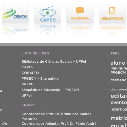
LISTA DE LINKS
TAGS
Biblioteca de Ciências Sociais – UFPel
aluno 
CAPES
inaugura
PPGECM
COBALTO
PPGECM – Site antigo
credenc
PRPPG
descreden
Simpósio de Educação – PPGECM
da
edita
UFPel
evento
EQUIPE
internos
do
Coordenador: Prof. Dr. Bruno dos Santos
matrí
Pastoriza
Coordenador Adjunto: Prof. Dr. Fábio André
 17h.
qual