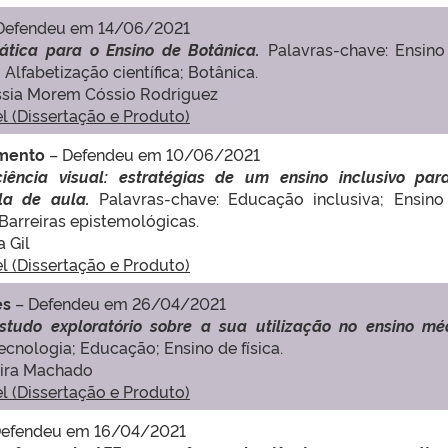
Defendeu em 14/06/2021
ática para o Ensino de Botânica.
Palavras-chave: Ensino
Alfabetização científica; Botânica.
Cássia Morem Cóssio Rodriguez
el (Dissertação e Produto)
ramento
– Defendeu em 10/06/2021
ência visual: estratégias de um ensino inclusivo par
ala de aula.
Palavras-chave: Educação inclusiva; Ensino
 Barreiras epistemológicas.
a Gil
el (Dissertação e Produto)
es
– Defendeu em 26/04/2021
tudo exploratório sobre a sua utilização no ensino méd
ecnologia; Educação; Ensino de física.
reira Machado
el (Dissertação e Produto)
Defendeu em 16/04/2021