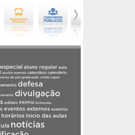
especial
aluno regular
aula
l
calendário
calendário
auxílio eventos
censo da pós-graduação
coleta capes
defesa
iamento
divulgação
ciamento
is
editais PRPPGI
Entrevista
s
eventos externos
eventos
horários
inicio das aulas
notícias
cula
ificação