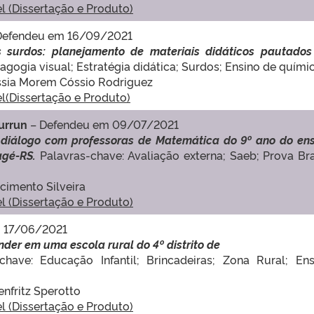
el (Dissertação e Produto)
Defendeu em 16/09/2021
 surdos: planejamento de materiais didáticos pautados
gogia visual; Estratégia didática; Surdos; Ensino de químic
Cássia Morem Cóssio Rodriguez
el(Dissertação e Produto)
iurrun
– Defendeu em 09/07/2021
 diálogo com professoras de Matemática do 9º ano do ens
agé-RS.
Palavras-chave: Avaliação externa; Saeb; Prova Bra
scimento Silveira
el (Dissertação e Produto)
 17/06/2021
nder em uma escola rural do 4º distrito de
chave: Educação Infantil; Brincadeiras; Zona Rural; Ens
genfritz Sperotto
el (Dissertação e Produto)