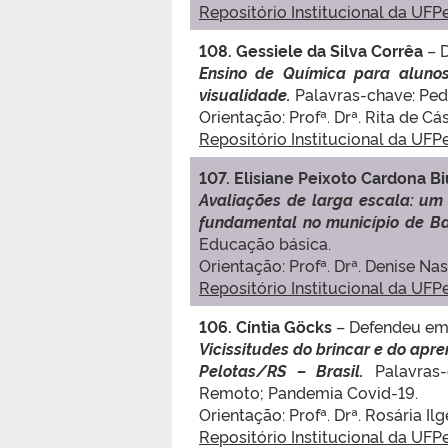
Repositório Institucional da UFP
108. Gessiele da Silva Corrêa
– 
Ensino de Química para alunos
visualidade.
Palavras-chave: Peda
Orientação: Profª. Drª. Rita de 
Repositório Institucional da UFP
107. Elisiane Peixoto Cardona B
Avaliações de larga escala: um
fundamental no município de B
Educação básica.
Orientação: Profª. Drª. Denise Na
Repositório Institucional da UFP
106. Cíntia Göcks
– Defendeu em
Vicissitudes do brincar e do apre
Pelotas/RS – Brasil.
Palavras-
Remoto; Pandemia Covid-19.
Orientação: Profª. Drª. Rosária Il
Repositório Institucional da UFP