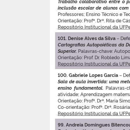
Trabalho colaborativo entre o p
inclusão escolar de alunos com 
Professores; Ensino Técnico e T
Orientação: Profª. Drª. Rita de 
Repositório Institucional da UFP
101. Denise Alves da Silva
– Def
Cartografias Autopoiéticas da D
Superior.
P
alavras-chave: Autopo
Orientação: Prof. Dr. Robledo Lim
Repositório Institucional da UFP
100. Gabriele Lopes Garcia
– De
Sala de aula invertida: uma met
ensino fundamental.
Palavras-c
atividade; Aprendizagem matemá
Orientação: Profª. Drª. Maria Si
Co-orientação: Profª. Drª. Rosária
Repositório Institucional da UFP
99. Andreia Domingues Bitenco