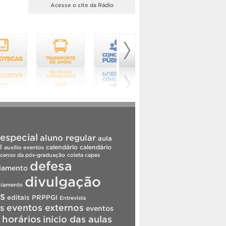
Acesse o site da Rádio
especial
aluno regular
aula
l
calendário
calendário
auxílio eventos
censo da pós-graduação
coleta capes
defesa
iamento
divulgação
ciamento
is
editais PRPPGI
Entrevista
s
eventos externos
eventos
horários
inicio das aulas