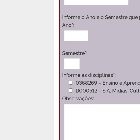
Informe o Ano e o Semestre que p
Ano*:
Semestre*:
Informe as disciplinas*:
0368269 – Ensino e Apren
D000512 – S.A. Mídias, Cu
Observações: