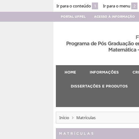
Ir para o conteúdo
1
Ir para o menu
2
PORTAL UFPEL
ACESSO À INFORMAÇÃO
F
Programa de Pós Graduação em
Matemática –
HOME
INFORMAÇÕES
CR
DISSERTAÇÕES E PRODUTOS
Início
Matrículas
MATRÍCULAS