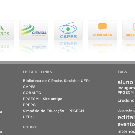
LISTA DE LINKS
TAGS
Biblioteca de Ciências Sociais – UFPel
aluno 
CAPES
inaugura
PPGECM
COBALTO
PPGECM – Site antigo
credenc
PRPPG
descreden
Simpósio de Educação – PPGECM
da
edita
UFPel
evento
EQUIPE
internos
do