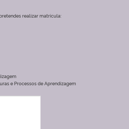
retendes realizar matrícula:
dizagem
lturas e Processos de Aprendizagem