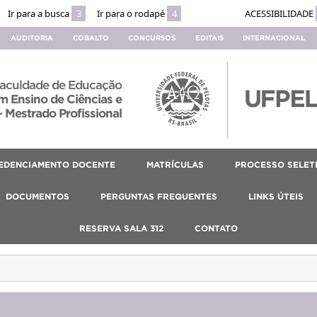
Ir para a busca
3
Ir para o rodapé
4
ACESSIBILIDADE
AUDITORIA
COBALTO
CONCURSOS
EDITAIS
INTERNACIONAL
aculdade de Educação
 Ensino de Ciências e
 Mestrado Profissional
EDENCIAMENTO DOCENTE
MATRÍCULAS
PROCESSO SELET
DOCUMENTOS
PERGUNTAS FREQUENTES
LINKS ÚTEIS
RESERVA SALA 312
CONTATO