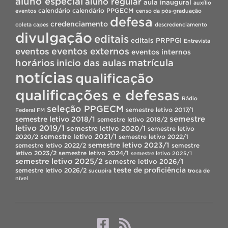
aluno especial
aluno regular
aula inaugural
auxílio
calendário
calendário PPGECM
eventos
censo da pós-graduação
defesa
credenciamento
coleta capes
descredenciamento
divulgação
editais
editais PRPPGI
Entrevista
eventos
eventos externos
eventos internos
horários
inicio das aulas
matrícula
notícias
qualificação
qualificações e defesas
Rádio
seleção PPGECM
semestre letivo 2017/1
Federal FM
semestre
semestre letivo 2018/1
semestre letivo 2018/2
letivo 2019/1
semestre letivo 2020/1
semestre letivo
semestre letivo 2021/1
2020/2
semestre letivo 2022/1
semestre letivo 2023/1
semestre letivo 2022/2
semestre
letivo 2023/2
semestre letivo 2024/1
semestre letivo 2025/1
semestre letivo 2025/2
semestre letivo 2026/1
teste de proficiência
semestre letivo 2026/2
sucupira
troca de
nível