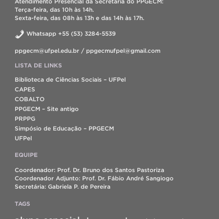
Atendimento Presencial da Secretaria do PPGECM:
Terça-feira, das 10h às 14h.
Sexta-feira, das 08h às 13h e das 14h às 17h.
Whatsapp +55 (53) 3284-5539
ppgecm@ufpel.edu.br / ppgecmufpel@gmail.com
LISTA DE LINKS
Biblioteca de Ciências Sociais – UFPel
CAPES
COBALTO
PPGECM – Site antigo
PRPPG
Simpósio de Educação – PPGECM
UFPel
EQUIPE
Coordenador: Prof. Dr. Bruno dos Santos Pastoriza
Coordenador Adjunto: Prof. Dr. Fábio André Sangiogo
Secretária: Gabriela P. de Pereira
TAGS