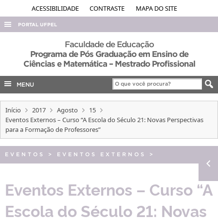
ACESSIBILIDADE
CONTRASTE
MAPA DO SITE
PORTAL UFPEL
ACESSO À INFORMAÇÃO
Faculdade de Educação
Programa de Pós Graduação em Ensino de
AUDITORIA
Ciências e Matemática – Mestrado Profissional
COBALTO
MENU
CONCURSOS
EDITAIS
Início
2017
Agosto
15
Eventos Externos – Curso “A Escola do Século 21: Novas Perspectivas
INTERNACIONAL
para a Formação de Professores”
OUVIDORIA
EVENTOS
>
EVENTOS EXTERNOS
>
PORTARIAS
TELEFONES
Eventos Externos – Curso “A
Escola do Século 21: Novas