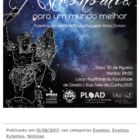
Publicado
em
15/08/2017
, nas categorias
Eventos
,
Eventos
Externos
,
Notícias
.