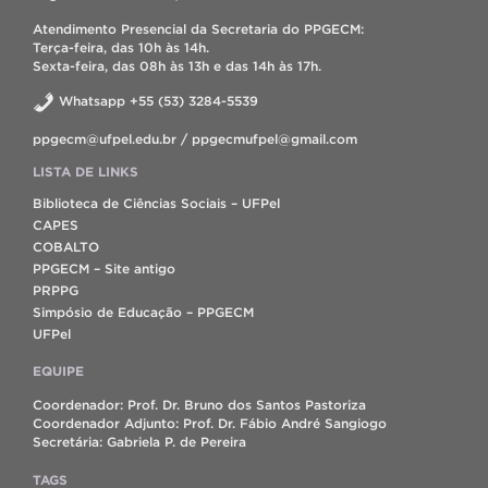
Atendimento Presencial da Secretaria do PPGECM:
Terça-feira, das 10h às 14h.
Sexta-feira, das 08h às 13h e das 14h às 17h.
Whatsapp +55 (53) 3284-5539
ppgecm@ufpel.edu.br / ppgecmufpel@gmail.com
LISTA DE LINKS
Biblioteca de Ciências Sociais – UFPel
CAPES
COBALTO
PPGECM – Site antigo
PRPPG
Simpósio de Educação – PPGECM
UFPel
EQUIPE
Coordenador: Prof. Dr. Bruno dos Santos Pastoriza
Coordenador Adjunto: Prof. Dr. Fábio André Sangiogo
Secretária: Gabriela P. de Pereira
TAGS