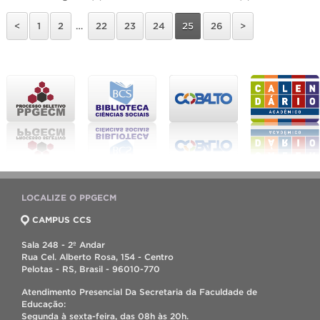
<
1
2
…
22
23
24
25
26
>
LOCALIZE O PPGECM
CAMPUS CCS
Sala 248 - 2º Andar
Rua Cel. Alberto Rosa, 154 - Centro
Pelotas - RS, Brasil - 96010-770
Atendimento Presencial Da Secretaria da Faculdade de
Educação:
Segunda à sexta-feira, das 08h às 20h.