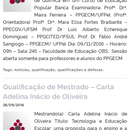
de Química em um Curso de Educação
Popular Banca Examinadora: Profª. Drª.
Maira Ferreira – PPGECM/UFPel (Profª.
Orientadora) Profª. Drª. Mara Elisa Fortes Braibante –
PPECQV/UFSM Prof. Dr. Luís Alberto Echenique
Dominguez – PPGCITED/IFSUL Prof. Dr. Fábio André
Sangiogo – PPGECM/ UFPel Dia: 09/11/2016 – Horário:
09h – Sala 245 – Faculdade de Educação OBS.: Sessão
aberta somente para professores e alunos do PPGECM
Tags:
notícias
,
qualificação
,
qualificações e defesas
.
Qualificação de Mestrado – Carla
Adelina Inácio de Oliveira
28/09/2016
Mestrando(a): Carla Adelina Inácio de
Oliveira Título: Tecnologia e Educação
Escolar: uma proposta para o ensino e a