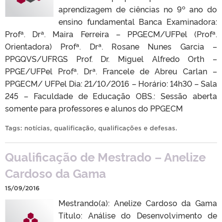
aprendizagem de ciências no 9º ano do
ensino fundamental Banca Examinadora:
Profª. Drª. Maira Ferreira – PPGECM/UFPel (Profª.
Orientadora) Profª. Drª. Rosane Nunes Garcia –
PPGQVS/UFRGS Prof. Dr. Miguel Alfredo Orth –
PPGE/UFPel Profª. Drª. Francele de Abreu Carlan –
PPGECM/ UFPel Dia: 21/10/2016 – Horário: 14h30 – Sala
245 – Faculdade de Educação OBS.: Sessão aberta
somente para professores e alunos do PPGECM
Tags:
notícias
,
qualificação
,
qualificações e defesas
.
Qualificação de Mestrado – Anelize
Cardoso da Gama
15/09/2016
Mestrando(a): Anelize Cardoso da Gama
Título: Análise do Desenvolvimento de