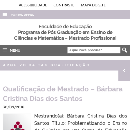
ACESSIBILIDADE
CONTRASTE
MAPA DO SITE
PORTAL UFPEL
ACESSO À INFORMAÇÃO
Faculdade de Educação
Programa de Pós Graduação em Ensino de
AUDITORIA
Ciências e Matemática – Mestrado Profissional
COBALTO
MENU
CONCURSOS
EDITAIS
ARQUIVO DA TAG QUALIFICAÇÃO
INTERNACIONAL
OUVIDORIA
Qualificação de Mestrado – Bárbara
PORTARIAS
Cristina Dias dos Santos
TELEFONES
30/09/2016
Mestrando(a): Bárbara Cristina Dias dos
Santos Título: Problematizando o Ensino