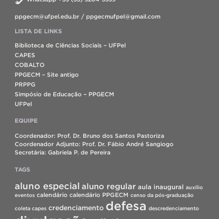
ppgecm@ufpel.edu.br / ppgecmufpel@gmail.com
LISTA DE LINKS
Biblioteca de Ciências Sociais – UFPel
CAPES
COBALTO
PPGECM – Site antigo
PRPPG
Simpósio de Educação – PPGECM
UFPel
EQUIPE
Coordenador: Prof. Dr. Bruno dos Santos Pastoriza
Coordenador Adjunto: Prof. Dr. Fábio André Sangiogo
Secretária: Gabriela P. de Pereira
TAGS
aluno especial
aluno regular
aula inaugural
auxílio
calendário
calendário PPGECM
eventos
censo da pós-graduação
defesa
credenciamento
coleta capes
descredenciamento