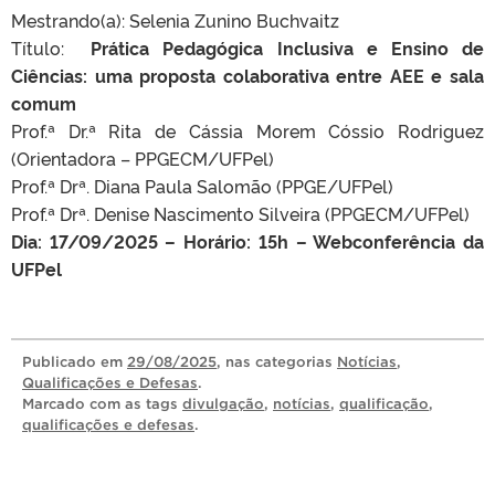
Mestrando(a): Selenia Zunino Buchvaitz
Título:
Prática Pedagógica Inclusiva e Ensino de
Ciências: uma proposta colaborativa entre AEE e sala
comum
Prof.ª Dr.ª Rita de Cássia Morem Cóssio Rodriguez
(Orientadora – PPGECM/UFPel)
Prof.ª Drª. Diana Paula Salomão (PPGE/UFPel)
Prof.ª Drª. Denise Nascimento Silveira (PPGECM/UFPel)
Dia: 17/09/2025 – Horário: 15h – Webconferência da
UFPel
Publicado
em
29/08/2025
, nas categorias
Notícias
,
Qualificações e Defesas
.
Marcado com as tags
divulgação
,
notícias
,
qualificação
,
qualificações e defesas
.