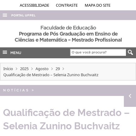
ACESSIBILIDADE
CONTRASTE
MAPA DO SITE
PORTAL UFPEL
ACESSO À INFORMAÇÃO
Faculdade de Educação
Programa de Pós Graduação em Ensino de
AUDITORIA
Ciências e Matemática – Mestrado Profissional
COBALTO
MENU
CONCURSOS
EDITAIS
Início
2025
Agosto
29
Qualificação de Mestrado – Selenia Zunino Buchvaitz
INTERNACIONAL
OUVIDORIA
NOTÍCIAS
>
PORTARIAS
Qualificação de Mestrado –
TELEFONES
Selenia Zunino Buchvaitz