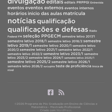
divulgação
editais
editais PRPPGI
Entrevista
eventos
eventos externos
eventos internos
horários
inicio das aulas
matrícula
notícias
qualificação
qualificações e defesas
Rádio
seleção PPGECM
semestre letivo 2017/1
Federal FM
semestre
semestre letivo 2018/1
semestre letivo 2018/2
letivo 2019/1
semestre letivo 2020/1
semestre letivo
semestre letivo 2021/1
2020/2
semestre letivo 2022/1
semestre letivo 2023/1
semestre letivo 2022/2
semestre
letivo 2023/2
semestre letivo 2024/1
semestre letivo 2025/1
semestre letivo 2025/2
semestre letivo 2026/1
teste de proficiência
semestre letivo 2026/2
sucupira
troca de
nível
©2026 Programa de Pós Graduação em Ensino de Ciências e
Matemática – Mestrado Profissional.
Criado com
WordPress
.