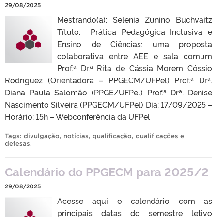
29/08/2025
Mestrando(a): Selenia Zunino Buchvaitz
Título: Prática Pedagógica Inclusiva e
Ensino de Ciências: uma proposta
colaborativa entre AEE e sala comum
Prof.ª Dr.ª Rita de Cássia Morem Cóssio
Rodriguez (Orientadora – PPGECM/UFPel) Prof.ª Drª.
Diana Paula Salomão (PPGE/UFPel) Prof.ª Drª. Denise
Nascimento Silveira (PPGECM/UFPel) Dia: 17/09/2025 –
Horário: 15h – Webconferência da UFPel
Tags:
divulgação
,
notícias
,
qualificação
,
qualificações e
defesas
.
Calendário do PPGECM para 2025/2
29/08/2025
Acesse aqui o calendário com as
principais datas do semestre letivo