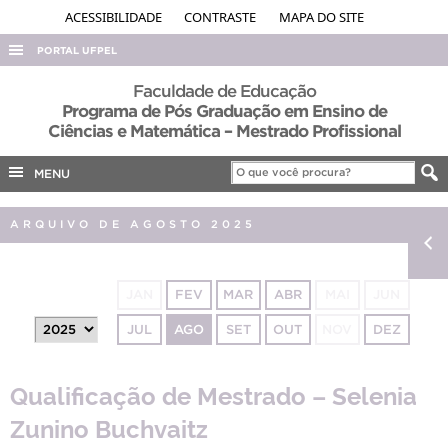
ACESSIBILIDADE
CONTRASTE
MAPA DO SITE
PORTAL UFPEL
ACESSO À INFORMAÇÃO
Faculdade de Educação
Programa de Pós Graduação em Ensino de
AUDITORIA
Ciências e Matemática – Mestrado Profissional
COBALTO
MENU
CONCURSOS
EDITAIS
ARQUIVO DE AGOSTO 2025
INTERNACIONAL
OUVIDORIA
JAN
FEV
MAR
ABR
MAI
JUN
PORTARIAS
JUL
AGO
SET
OUT
NOV
DEZ
TELEFONES
Qualificação de Mestrado – Selenia
Zunino Buchvaitz