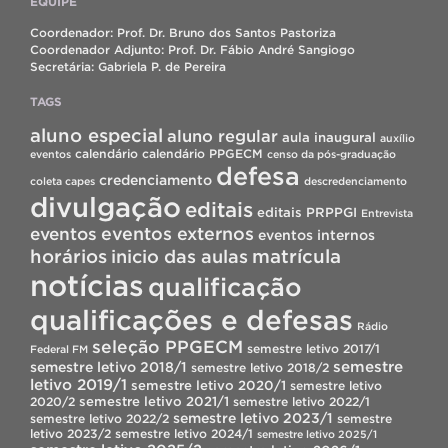
EQUIPE
Coordenador: Prof. Dr. Bruno dos Santos Pastoriza
Coordenador Adjunto: Prof. Dr. Fábio André Sangiogo
Secretária: Gabriela P. de Pereira
TAGS
aluno especial
aluno regular
aula inaugural
auxílio
calendário
calendário PPGECM
eventos
censo da pós-graduação
defesa
credenciamento
coleta capes
descredenciamento
divulgação
editais
editais PRPPGI
Entrevista
eventos
eventos externos
eventos internos
horários
inicio das aulas
matrícula
notícias
qualificação
qualificações e defesas
Rádio
seleção PPGECM
semestre letivo 2017/1
Federal FM
semestre
semestre letivo 2018/1
semestre letivo 2018/2
letivo 2019/1
semestre letivo 2020/1
semestre letivo
semestre letivo 2021/1
2020/2
semestre letivo 2022/1
semestre letivo 2023/1
semestre letivo 2022/2
semestre
letivo 2023/2
semestre letivo 2024/1
semestre letivo 2025/1