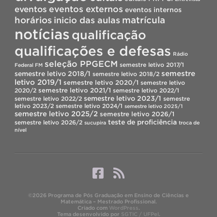
eventos
eventos externos
eventos internos
horários
inicio das aulas
matrícula
notícias
qualificação
qualificações e defesas
Rádio
seleção PPGECM
semestre letivo 2017/1
Federal FM
semestre
semestre letivo 2018/1
semestre letivo 2018/2
letivo 2019/1
semestre letivo 2020/1
semestre letivo
semestre letivo 2021/1
2020/2
semestre letivo 2022/1
semestre letivo 2023/1
semestre letivo 2022/2
semestre
letivo 2023/2
semestre letivo 2024/1
semestre letivo 2025/1
semestre letivo 2025/2
semestre letivo 2026/1
teste de proficiência
semestre letivo 2026/2
sucupira
troca de
nível
©2026 Programa de Pós Graduação em Ensino de Ciências e
Matemática – Mestrado Profissional.
Criado com
WordPress
.
Tema desenvolvido por
SGTIC / UFPel
.