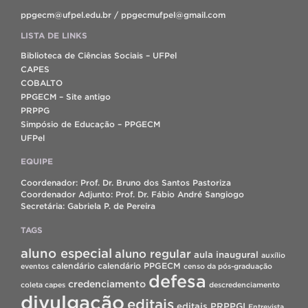
ppgecm@ufpel.edu.br / ppgecmufpel@gmail.com
LISTA DE LINKS
Biblioteca de Ciências Sociais – UFPel
CAPES
COBALTO
PPGECM – Site antigo
PRPPG
Simpósio de Educação – PPGECM
UFPel
EQUIPE
Coordenador: Prof. Dr. Bruno dos Santos Pastoriza
Coordenador Adjunto: Prof. Dr. Fábio André Sangiogo
Secretária: Gabriela P. de Pereira
TAGS
aluno especial
aluno regular
aula inaugural
auxílio
calendário
calendário PPGECM
eventos
censo da pós-graduação
defesa
credenciamento
coleta capes
descredenciamento
divulgação
editais
editais PRPPGI
Entrevista