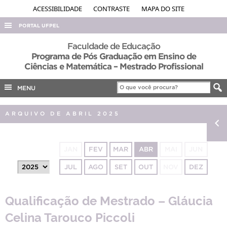
ACESSIBILIDADE
CONTRASTE
MAPA DO SITE
PORTAL UFPEL
ACESSO À INFORMAÇÃO
Faculdade de Educação
Programa de Pós Graduação em Ensino de
AUDITORIA
Ciências e Matemática – Mestrado Profissional
COBALTO
MENU
CONCURSOS
EDITAIS
ARQUIVO DE ABRIL 2025
INTERNACIONAL
OUVIDORIA
JAN
FEV
MAR
ABR
MAI
JUN
PORTARIAS
JUL
AGO
SET
OUT
NOV
DEZ
TELEFONES
Qualificação de Mestrado – Gláucia
Celina Tarouco Piccoli