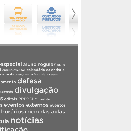
especial
aluno regular
aula
l
calendário
calendário
auxílio eventos
censo da pós-graduação
coleta capes
defesa
iamento
divulgação
ciamento
is
editais PRPPGI
Entrevista
s
eventos externos
eventos
horários
inicio das aulas
notícias
cula
ificação