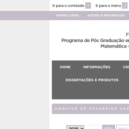
Ir para o conteúdo
1
Ir para o menu
2
PORTAL UFPEL
ACESSO À INFORMAÇÃO
F
Programa de Pós Graduação em
Matemática –
HOME
INFORMAÇÕES
CR
DISSERTAÇÕES E PRODUTOS
ARQUIVO DE FEVEREIRO 20
JAN
FEV
MAR