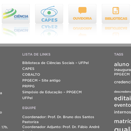
LISTA DE LINKS
TAGS
Biblioteca de Ciências Sociais – UFPel
aluno 
CAPES
inaugura
PPGECM
COBALTO
PPGECM – Site antigo
credenc
PRPPG
descreden
Simpósio de Educação – PPGECM
da
edita
UFPel
evento
EQUIPE
internos
do
Coordenador: Prof. Dr. Bruno dos Santos
matrí
Pastoriza
Coordenador Adjunto: Prof. Dr. Fábio André
 17h.
qual