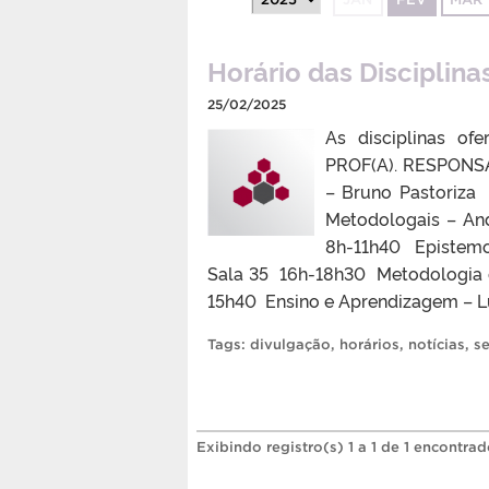
Horário das Disciplin
25/02/2025
As disciplinas of
PROF(A). RESPONS
– Bruno Pastoriza
Metodologais – An
8h-11h40 Epistemo
Sala 35 16h-18h30 Metodologia d
15h40 Ensino e Aprendizagem – Lu
Tags:
divulgação
,
horários
,
notícias
,
se
Exibindo registro(s) 1 a 1 de 1 encontrad