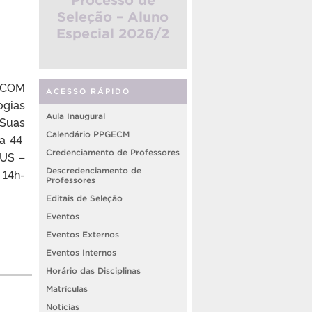
Seleção – Aluno
Especial 2026/2
E COM
ACESSO RÁPIDO
ogias
Aula Inaugural
 Suas
Calendário PPGECM
la 44
Credenciamento de Professores
HUS –
Descredenciamento de
 14h-
Professores
Editais de Seleção
Eventos
Eventos Externos
Eventos Internos
Horário das Disciplinas
Matrículas
Notícias