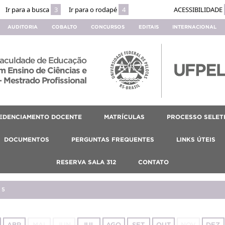
Ir para a busca
3
Ir para o rodapé
4
ACESSIBILIDADE
AUDITORIA
COBALTO
CONCURSOS
EDITAIS
INTERNACIONAL
aculdade de Educação
 Ensino de Ciências e
 Mestrado Profissional
EDENCIAMENTO DOCENTE
MATRÍCULAS
PROCESSO SELET
DOCUMENTOS
PERGUNTAS FREQUENTES
LINKS ÚTEIS
RESERVA SALA 312
CONTATO
25
ABR
MAI
JUN
JUL
AGO
SET
OUT
NOV
DEZ