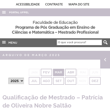
ACESSIBILIDADE
CONTRASTE
MAPA DO SITE
PORTAL UFPEL
ACESSO À INFORMAÇÃO
Faculdade de Educação
Programa de Pós Graduação em Ensino de
AUDITORIA
Ciências e Matemática – Mestrado Profissional
COBALTO
MENU
CONCURSOS
EDITAIS
ARQUIVO DE MARÇO 2025
INTERNACIONAL
OUVIDORIA
JAN
FEV
MAR
ABR
MAI
JUN
PORTARIAS
JUL
AGO
SET
OUT
NOV
DEZ
TELEFONES
Qualificação de Mestrado – Patrícia
de Oliveira Nobre Saltão