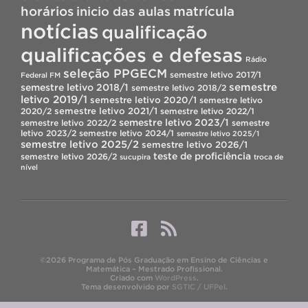
horários
inicio das aulas
matrícula
notícias
qualificação
qualificações e defesas
Rádio
seleção PPGECM
semestre letivo 2017/1
Federal FM
semestre
semestre letivo 2018/1
semestre letivo 2018/2
letivo 2019/1
semestre letivo 2020/1
semestre letivo
semestre letivo 2021/1
2020/2
semestre letivo 2022/1
semestre letivo 2023/1
semestre letivo 2022/2
semestre
letivo 2023/2
semestre letivo 2024/1
semestre letivo 2025/1
semestre letivo 2025/2
semestre letivo 2026/1
teste de proficiência
semestre letivo 2026/2
sucupira
troca de
nível
©2026 Programa de Pós Graduação em Ensino de Ciências e
Matemática – Mestrado Profissional.
Criado com
WordPress
.
Tema desenvolvido por
SGTIC / UFPel
.