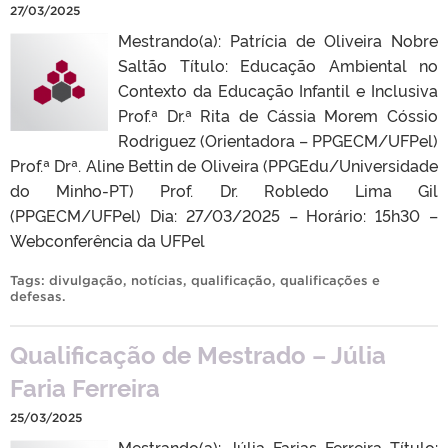
27/03/2025
Mestrando(a): Patrícia de Oliveira Nobre
Saltão Título: Educação Ambiental no
Contexto da Educação Infantil e Inclusiva
Prof.ª Dr.ª Rita de Cássia Morem Cóssio
Rodriguez (Orientadora – PPGECM/UFPel)
Prof.ª Drª. Aline Bettin de Oliveira (PPGEdu/Universidade
do Minho-PT) Prof. Dr. Robledo Lima Gil
(PPGECM/UFPel) Dia: 27/03/2025 – Horário: 15h30 –
Webconferência da UFPel
Tags:
divulgação
,
notícias
,
qualificação
,
qualificações e
defesas
.
Qualificação de Mestrado – Júlia
Faria Ferreira
25/03/2025
Mestrando(a): Júlia Farias Ferreira Título: