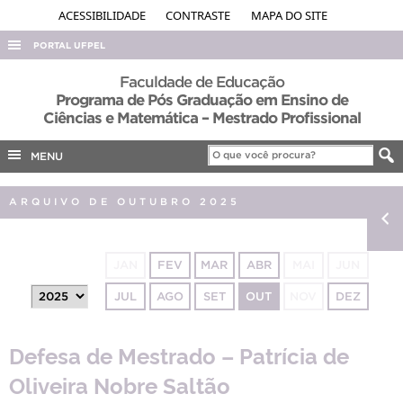
ACESSIBILIDADE
CONTRASTE
MAPA DO SITE
PORTAL UFPEL
ACESSO À INFORMAÇÃO
Faculdade de Educação
Programa de Pós Graduação em Ensino de
AUDITORIA
Ciências e Matemática – Mestrado Profissional
COBALTO
MENU
CONCURSOS
EDITAIS
ARQUIVO DE OUTUBRO 2025
INTERNACIONAL
OUVIDORIA
JAN
FEV
MAR
ABR
MAI
JUN
PORTARIAS
JUL
AGO
SET
OUT
NOV
DEZ
TELEFONES
Defesa de Mestrado – Patrícia de
Oliveira Nobre Saltão