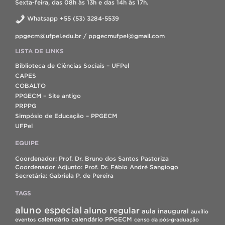
Sexta-feira, das 08h às 13h e das 14h às 17h.
Whatsapp +55 (53) 3284-5539
ppgecm@ufpel.edu.br / ppgecmufpel@gmail.com
LISTA DE LINKS
Biblioteca de Ciências Sociais – UFPel
CAPES
COBALTO
PPGECM – Site antigo
PRPPG
Simpósio de Educação – PPGECM
UFPel
EQUIPE
Coordenador: Prof. Dr. Bruno dos Santos Pastoriza
Coordenador Adjunto: Prof. Dr. Fábio André Sangiogo
Secretária: Gabriela P. de Pereira
TAGS
aluno especial
aluno regular
aula inaugural
auxílio
calendário
calendário PPGECM
eventos
censo da pós-graduação