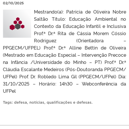
02/10/2025
Mestrando(a): Patrícia de Oliveira Nobre
Saltão Título: Educação Ambiental no
Contexto da Educação Infantil e Inclusiva
Prof.ª Dr.ª Rita de Cássia Morem Cóssio
Rodriguez (Orientadora –
PPGECM/UFPEL) Prof.ª Dr.ª Alline Bettin de Oliveira
(Mestrado em Educação Especial – Intervenção Precoce
na Infância /Universidade do Minho – PT) Prof.ª Dr.ª
Cláudia Escalante Medeiros (Pós-Doutoranda PPGECM/
UFPel) Prof. Dr. Robledo Lima Gil (PPGECM/UFPel) Dia:
31/10/2025 – Horário: 14h30 – Webconferência da
UFPel
Tags:
defesa
,
notícias
,
qualificações e defesas
.