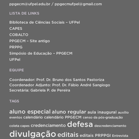
ppgecm@ufpel.edu.br / ppgecmufpel@gmail.com
LISTA DE LINKS
Biblioteca de Ciências Sociais – UFPel
CAPES
COBALTO
PPGECM – Site antigo
PRPPG
Simpósio de Educação – PPGECM
UFPel
EQUIPE
Coordenador: Prof. Dr. Bruno dos Santos Pastoriza
Coordenador Adjunto: Prof. Dr. Fábio André Sangiogo
Secretária: Gabriela P. de Pereira
TAGS
aluno especial
aluno regular
aula inaugural
auxílio
calendário
calendário PPGECM
eventos
censo da pós-graduação
defesa
credenciamento
coleta capes
descredenciamento
divulgação
editais
editais PRPPGI
Entrevista