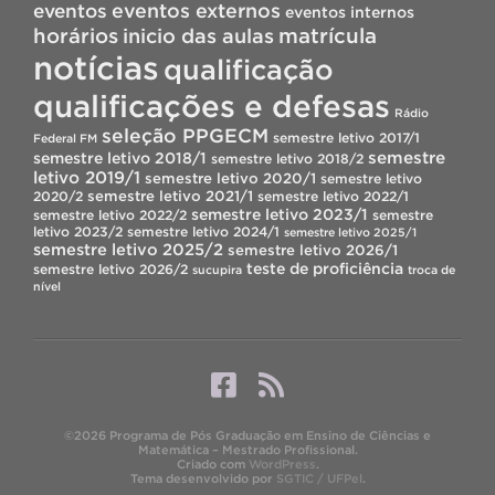
eventos
eventos externos
eventos internos
horários
inicio das aulas
matrícula
notícias
qualificação
qualificações e defesas
Rádio
seleção PPGECM
semestre letivo 2017/1
Federal FM
semestre
semestre letivo 2018/1
semestre letivo 2018/2
letivo 2019/1
semestre letivo 2020/1
semestre letivo
semestre letivo 2021/1
2020/2
semestre letivo 2022/1
semestre letivo 2023/1
semestre letivo 2022/2
semestre
letivo 2023/2
semestre letivo 2024/1
semestre letivo 2025/1
semestre letivo 2025/2
semestre letivo 2026/1
teste de proficiência
semestre letivo 2026/2
sucupira
troca de
nível
©2026 Programa de Pós Graduação em Ensino de Ciências e
Matemática – Mestrado Profissional.
Criado com
WordPress
.
Tema desenvolvido por
SGTIC / UFPel
.