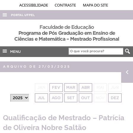
ACESSIBILIDADE
CONTRASTE
MAPA DO SITE
PORTAL UFPEL
ACESSO À INFORMAÇÃO
Faculdade de Educação
Programa de Pós Graduação em Ensino de
AUDITORIA
Ciências e Matemática – Mestrado Profissional
COBALTO
MENU
CONCURSOS
EDITAIS
ARQUIVO DE 27/03/2025
INTERNACIONAL
OUVIDORIA
JAN
FEV
MAR
ABR
MAI
JUN
PORTARIAS
JUL
AGO
SET
OUT
NOV
DEZ
TELEFONES
Qualificação de Mestrado – Patrícia
de Oliveira Nobre Saltão