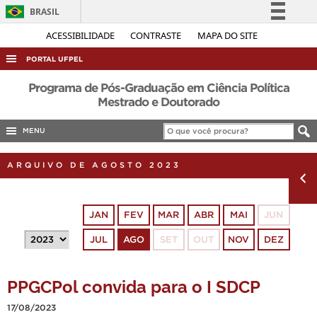
BRASIL
Simplifique!
ACESSIBILIDADE
CONTRASTE
MAPA DO SITE
Comunica BR
PORTAL UFPEL
Participe
ACESSO À INFORMAÇÃO
Programa de Pós-Graduação em Ciência Política
Acesso à informação
Mestrado e Doutorado
AUDITORIA
Legislação
MENU
COBALTO
Canais
CONCURSOS
ARQUIVO DE AGOSTO 2023
EDITAIS
INTERNACIONAL
JAN
FEV
MAR
ABR
MAI
JUN
OUVIDORIA
JUL
AGO
SET
OUT
NOV
DEZ
PORTARIAS
TELEFONES
PPGCPol convida para o I SDCP
17/08/2023