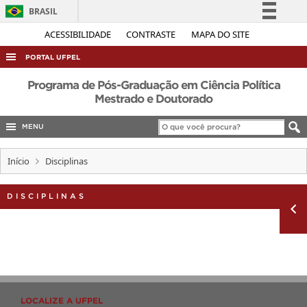
BRASIL
Simplifique!
ACESSIBILIDADE
CONTRASTE
MAPA DO SITE
Comunica BR
PORTAL UFPEL
Participe
ACESSO À INFORMAÇÃO
Programa de Pós-Graduação em Ciência Política
Acesso à informação
Mestrado e Doutorado
AUDITORIA
Legislação
MENU
COBALTO
Canais
CONCURSOS
Início
Disciplinas
EDITAIS
DISCIPLINAS
INTERNACIONAL
OUVIDORIA
PORTARIAS
TELEFONES
LOCALIZE A UFPEL