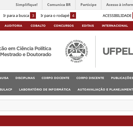
Simplifique!
Comunica BR
Participe
Acesso à infor
Ir para a busca
3
Ir para o rodapé
4
ACESSIBILIDADE
AUDITORIA
COBALTO
CONCURSOS
EDITAIS
INTERNACIONAL
o em Ciência Política
Mestrado e Doutorado
QUISA
DISCIPLINAS
CORPO DOCENTE
CORPO DISCENTE
PUBLICAÇÕE
SULACP
LABORATÓRIO DE INFORMÁTICA
AUTOAVALIAÇÃO E PLANEJAMEN