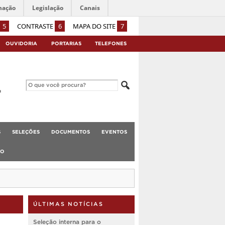
mação
Legislação
Canais
5
CONTRASTE
6
MAPA DO SITE
7
OUVIDORIA
PORTARIAS
TELEFONES
S
SELEÇÕES
DOCUMENTOS
EVENTOS
TO
ÚLTIMAS NOTÍCIAS
Seleção interna para o