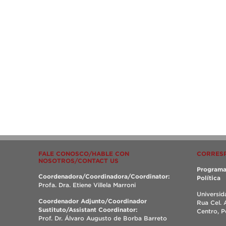
FALE CONOSCO/HABLE CON
CORRES
NOSOTROS/CONTACT US
Programa
Coordenadora/Coordinadora/Coordinator:
Política
Profa. Dra. Etiene Villela Marroni
Universid
Coordenador Adjunto/Coordinador
Rua Cel. 
Sustituto/Assistant Coordinator:
Centro, 
Prof. Dr. Álvaro Augusto de Borba Barreto