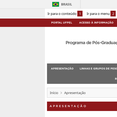
BRASIL
Ir para o conteúdo
1
Ir para o menu
2
PORTAL UFPEL
ACESSO À INFORMAÇÃO
Programa de Pós-Graduaçã
APRESENTAÇÃO
LINHAS E GRUPOS DE PES
R
Início
Apresentação
APRESENTAÇÃO