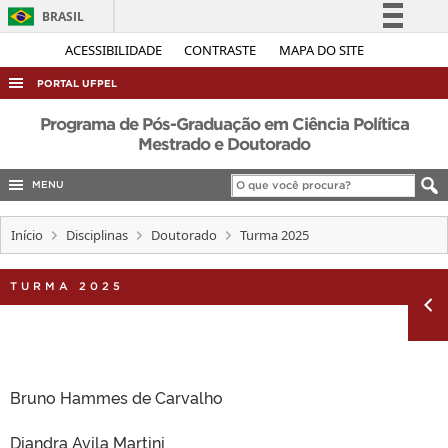
BRASIL
Simplifique!
ACESSIBILIDADE
CONTRASTE
MAPA DO SITE
Comunica BR
PORTAL UFPEL
Participe
ACESSO À INFORMAÇÃO
Programa de Pós-Graduação em Ciência Política
Acesso à informação
Mestrado e Doutorado
AUDITORIA
Legislação
MENU
COBALTO
Canais
CONCURSOS
Início
Disciplinas
Doutorado
Turma 2025
EDITAIS
TURMA 2025
INTERNACIONAL
OUVIDORIA
PORTARIAS
TELEFONES
Bruno Hammes de Carvalho
Diandra Avila Martini