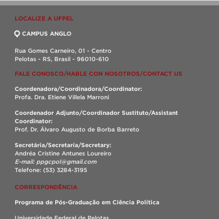
LOCALIZE A UFPEL
CAMPUS ANGLO
Rua Gomes Carneiro, 01 - Centro
Pelotas - RS, Brasil - 96010-610
FALE CONOSCO/HABLE CON NOSOTROS/CONTACT US
Coordenadora/Coordinadora/Coordinator:
Profa. Dra. Etiene Villela Marroni
Coordenador Adjunto/Coordinador Sustituto/Assistant
Coordinator:
Prof. Dr. Álvaro Augusto de Borba Barreto
Secretária/Secretaría/Secretary:
Andréa Cristine Antunes Loureiro
E-mail: ppgcpol@gmail.com
Telefone: (53) 3284-3195
CORRESPONDÊNCIA
Programa de Pós-Graduação em Ciência Política
Universidade Federal de Pelotas