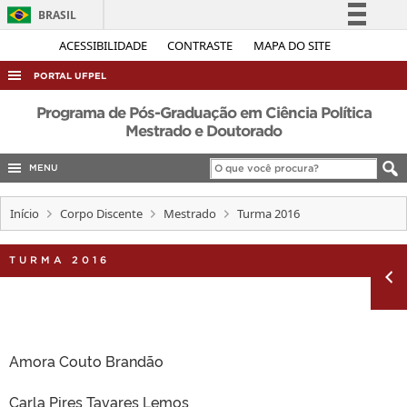
BRASIL
Simplifique!
ACESSIBILIDADE
CONTRASTE
MAPA DO SITE
Comunica BR
PORTAL UFPEL
Participe
ACESSO À INFORMAÇÃO
Programa de Pós-Graduação em Ciência Política
Acesso à informação
Mestrado e Doutorado
AUDITORIA
Legislação
MENU
COBALTO
Canais
CONCURSOS
Início
Corpo Discente
Mestrado
Turma 2016
EDITAIS
TURMA 2016
INTERNACIONAL
OUVIDORIA
PORTARIAS
TELEFONES
Amora Couto Brandão
Carla Pires Tavares Lemos