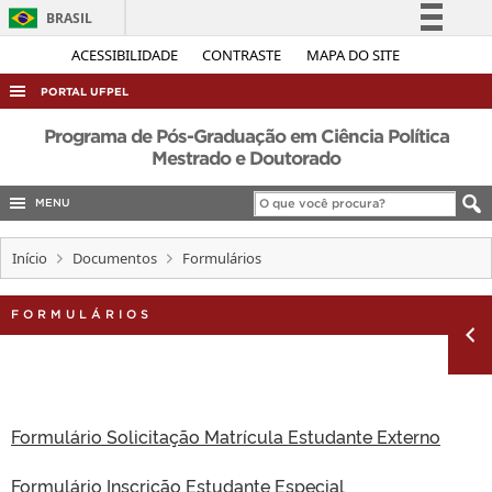
BRASIL
Simplifique!
ACESSIBILIDADE
CONTRASTE
MAPA DO SITE
Comunica BR
PORTAL UFPEL
Participe
ACESSO À INFORMAÇÃO
Programa de Pós-Graduação em Ciência Política
Acesso à informação
Mestrado e Doutorado
AUDITORIA
Legislação
MENU
COBALTO
Canais
CONCURSOS
Início
Documentos
Formulários
EDITAIS
FORMULÁRIOS
INTERNACIONAL
OUVIDORIA
PORTARIAS
TELEFONES
Formulário Solicitação Matrícula Estudante Externo
Formulário Inscrição Estudante Especial