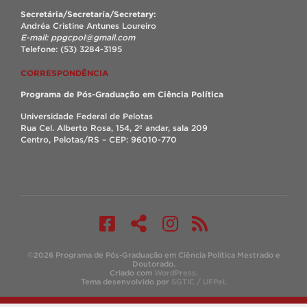
Secretária/Secretaría/Secretary:
Andréa Cristine Antunes Loureiro
E-mail: ppgcpol@gmail.com
Telefone: (53) 3284-3195
CORRESPONDÊNCIA
Programa de Pós-Graduação em Ciência Política
Universidade Federal de Pelotas
Rua Cel. Alberto Rosa, 154, 2º andar, sala 209
Centro, Pelotas/RS – CEP: 96010-770
©2026 Programa de Pós-Graduação em Ciência Política Mestrado e
Doutorado.
Criado com
WordPress
.
Tema desenvolvido por
SGTIC / UFPel
.