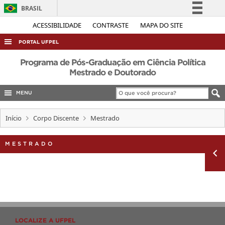
BRASIL
Simplifique!
ACESSIBILIDADE
CONTRASTE
MAPA DO SITE
Comunica BR
PORTAL UFPEL
Participe
ACESSO À INFORMAÇÃO
Programa de Pós-Graduação em Ciência Política
Acesso à informação
Mestrado e Doutorado
AUDITORIA
Legislação
MENU
COBALTO
Canais
CONCURSOS
Início
Corpo Discente
Mestrado
EDITAIS
MESTRADO
INTERNACIONAL
OUVIDORIA
PORTARIAS
TELEFONES
LOCALIZE A UFPEL