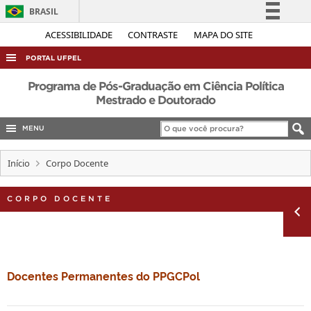
BRASIL
Simplifique!
ACESSIBILIDADE
CONTRASTE
MAPA DO SITE
Comunica BR
PORTAL UFPEL
Participe
ACESSO À INFORMAÇÃO
Programa de Pós-Graduação em Ciência Política
Acesso à informação
Mestrado e Doutorado
AUDITORIA
Legislação
MENU
COBALTO
Canais
CONCURSOS
Início
Corpo Docente
EDITAIS
CORPO DOCENTE
INTERNACIONAL
OUVIDORIA
PORTARIAS
TELEFONES
Docentes Permanentes do PPGCPol