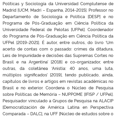
Políticas y Sociología da Universidad Complutense de
Madrid [UCM, Madri – Espanha, 2014-2015]. Professor no
Departamento de Sociologia e Política [DESP] e no
Programa de Pós-Graduação em Ciência Política da
Universidade Federal de Pelotas [UFPel]. Coordenador
do Programa de Pós-Graduação em Ciência Política da
UFPel [2019-2021]. É autor, entre outros, do livro ‘Um
acerto de contas com o passado: crimes da ditadura,
Leis de Impunidade e decisões das Supremas Cortes no
Brasil e na Argentina’ [2018] e co-organizador, entre
outras, da coletânea ‘Anistia: 40 anos, uma luta,
múltiplos significados’ [2019], tendo publicado, ainda,
capítulos de livros e artigos em revistas acadêmicas no
Brasil e no exterior. Coordena o Núcleo de Pesquisa
sobre Políticas de Memória – NUPPOME [IFISP / UFPel].
Pesquisador vinculado a Grupos de Pesquisa na ALACIP
[Democratización de América Latina en Perspectiva
Comparada – DALC], na UFF [Núcleo de estudos sobre o